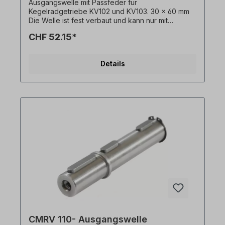
Ausgangswelle mit Passfeder für
Kegelradgetriebe KV102 und KV103. 30 x 60 mm
Die Welle ist fest verbaut und kann nur mit
Getriebemotor + Flansch bestellt werden. Bitte
CHF 52.15*
geben Sie die Einbauseite an (ausgehend von
Einbaulage M1). Alle Produktfotos sind
unverbindliche Beispiele! Technische Änderungen
Details
vorbehalten.
CMRV 110- Ausgangswelle