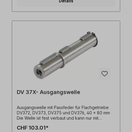
Details
Änderungen vorbehalten.
DV 37X- Ausgangswelle
Ausgangswelle mit Passfeder für Flachgetriebe
DV372, DV373, DV375 und DV376, 40 x 80 mm
Die Welle ist fest verbaut und kann nur mit
Getriebemotor bestellt werden. Alle Produktfotos
CHF 103.01*
sind unverbindliche Beispiele! Technische