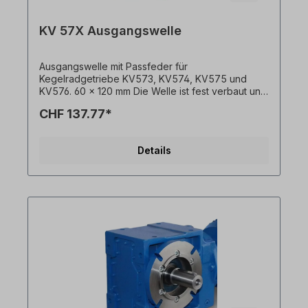
KV 57X Ausgangswelle
Ausgangswelle mit Passfeder für
Kegelradgetriebe KV573, KV574, KV575 und
KV576. 60 x 120 mm Die Welle ist fest verbaut und
kann nur mit Getriebemotor bestellt werden. Bitte
CHF 137.77*
geben Sie die Einbauseite an (ausgehend von
Einbaulage M1). Alle Produktfotos sind
unverbindliche Beispiele! Technische Änderungen
Details
vorbehalten.