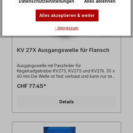
Datenschutzeinstellungen
Alles ablehnen
Alles akzeptieren & weiter
- Impressum
KV 27X Ausgangswelle für Flansch
Ausgangswelle mit Passfeder für
Kegelradgetriebe KV273, KV275 und KV276. 35 x
60 mm Die Welle ist fest verbaut und kann nur mit
Getriebemotor + Flansch bestellt werden. Bitte
CHF 77.45*
geben Sie die Einbauseite an (ausgehend von
Einbaulage M1). Alle Produktfotos sind
unverbindliche Beispiele! Technische Änderungen
Details
vorbehalten.