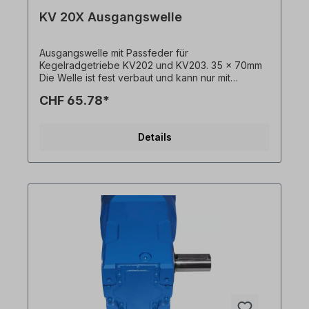
KV 20X Ausgangswelle
Ausgangswelle mit Passfeder für
Kegelradgetriebe KV202 und KV203. 35 x 70mm
Die Welle ist fest verbaut und kann nur mit
Getriebemotor bestellt werden. Bitte geben Sie
CHF 65.78*
die Einbauseite an (ausgehend von Einbaulage
M1). Alle Produktfotos sind unverbindliche
Beispiele! Technische Änderungen vorbehalten.
Details