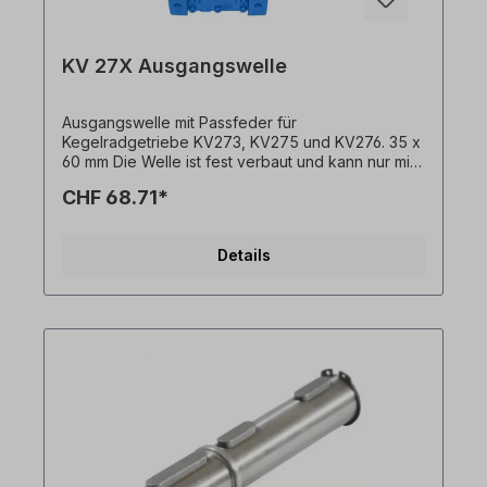
KV 27X Ausgangswelle
Ausgangswelle mit Passfeder für
Kegelradgetriebe KV273, KV275 und KV276. 35 x
60 mm Die Welle ist fest verbaut und kann nur mit
Getriebemotor bestellt werden. Bitte geben Sie
CHF 68.71*
die Einbauseite an (ausgehend von Einbaulage
M1). Alle Produktfotos sind unverbindliche
Beispiele! Technische Änderungen vorbehalten.
Details