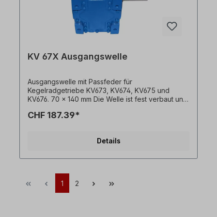
KV 67X Ausgangswelle
Ausgangswelle mit Passfeder für
Kegelradgetriebe KV673, KV674, KV675 und
KV676. 70 x 140 mm Die Welle ist fest verbaut und
kann nur mit Getriebemotor bestellt werden. Bitte
CHF 187.39*
geben Sie die Einbauseite an (ausgehend von
Einbaulage M1). Alle Produktfotos sind
unverbindliche Beispiele! Technische Änderungen
Details
vorbehalten.
1
2