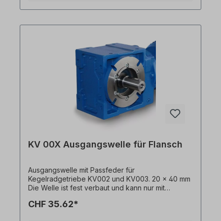
KV 00X Ausgangswelle für Flansch
Ausgangswelle mit Passfeder für
Kegelradgetriebe KV002 und KV003. 20 x 40 mm
Die Welle ist fest verbaut und kann nur mit
Getriebemotor + Flansch bestellt werden. Bitte
CHF 35.62*
geben Sie die Einbauseite an (ausgehend von
Einbaulage M1). Alle Produktfotos sind