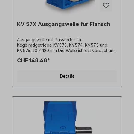
KV 57X Ausgangswelle für Flansch
Ausgangswelle mit Passfeder für
Kegelradgetriebe KV573, KV574, KV575 und
KV576. 60 x 120 mm Die Welle ist fest verbaut und
kann nur mit Getriebemotor + Flansch bestellt
CHF 148.48*
werden. Bitte geben Sie die Einbauseite an
(ausgehend von Einbaulage M1). Alle Produktfotos
sind unverbindliche Beispiele! Technische
Details
Änderungen vorbehalten.