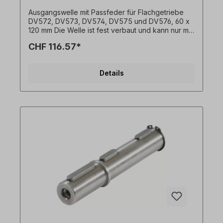
Ausgangswelle mit Passfeder für Flachgetriebe
DV572, DV573, DV574, DV575 und DV576, 60 x
120 mm Die Welle ist fest verbaut und kann nur mit
Getriebemotor bestellt werden. Alle Produktfotos
CHF 116.57*
sind unverbindliche Beispiele! Technische
Änderungen vorbehalten.
Details