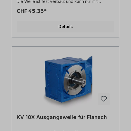
Die Welle ist fest verbaut und kann nur mit
Getriebemotor bestellt werden. Bitte geben Sie
CHF 45.35*
die Einbauseite an (ausgehend von Einbaulage
M1). Alle Produktfotos sind unverbindliche
Beispiele! Technische Änderungen vorbehalten.
Details
KV 10X Ausgangswelle für Flansch