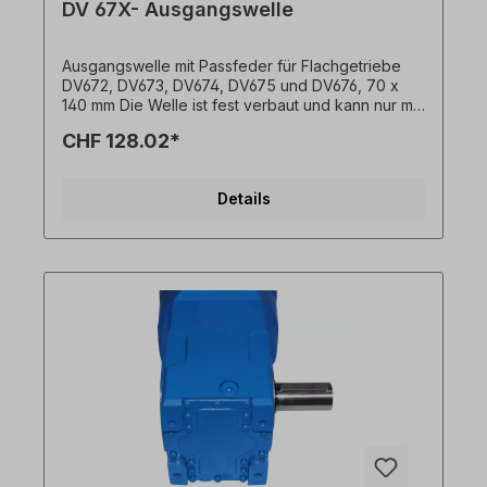
DV 67X- Ausgangswelle
Ausgangswelle mit Passfeder für Flachgetriebe
DV672, DV673, DV674, DV675 und DV676, 70 x
140 mm Die Welle ist fest verbaut und kann nur mit
Getriebemotor bestellt werden. Alle Produktfotos
CHF 128.02*
sind unverbindliche Beispiele! Technische
Änderungen vorbehalten.
Details