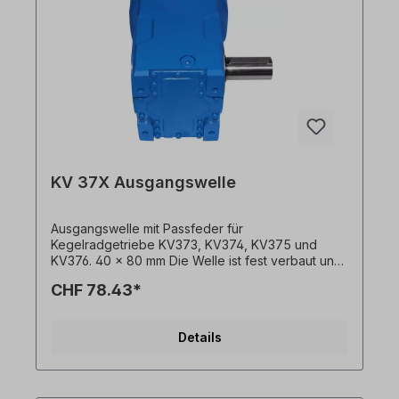
KV 37X Ausgangswelle
Ausgangswelle mit Passfeder für
Kegelradgetriebe KV373, KV374, KV375 und
KV376. 40 x 80 mm Die Welle ist fest verbaut und
kann nur mit Getriebemotor bestellt werden. Bitte
CHF 78.43*
geben Sie die Einbauseite an (ausgehend von
Einbaulage M1). Alle Produktfotos sind
unverbindliche Beispiele! Technische Änderungen
Details
vorbehalten.