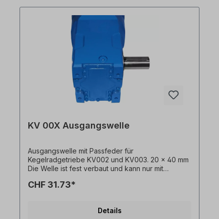
KV 00X Ausgangswelle
Ausgangswelle mit Passfeder für
Kegelradgetriebe KV002 und KV003. 20 x 40 mm
Die Welle ist fest verbaut und kann nur mit
Getriebemotor bestellt werden. Bitte geben Sie
CHF 31.73*
die Einbauseite an (ausgehend von Einbaulage
M1). Alle Produktfotos sind unverbindliche
Beispiele! Technische Änderungen vorbehalten.
Details