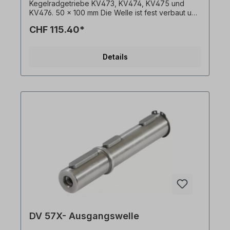
Kegelradgetriebe KV473, KV474, KV475 und
KV476. 50 x 100 mm Die Welle ist fest verbaut und
kann nur mit Getriebemotor + Flansch bestellt
CHF 115.40*
werden. Bitte geben Sie die Einbauseite an
(ausgehend von Einbaulage M1). Alle Produktfotos
sind unverbindliche Beispiele! Technische
Details
Änderungen vorbehalten.
DV 57X- Ausgangswelle