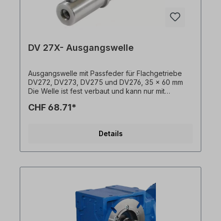
DV 27X- Ausgangswelle
Ausgangswelle mit Passfeder für Flachgetriebe
DV272, DV273, DV275 und DV276, 35 x 60 mm
Die Welle ist fest verbaut und kann nur mit
Getriebemotor bestellt werden. Alle Produktfotos
CHF 68.71*
sind unverbindliche Beispiele! Technische
Änderungen vorbehalten.
Details