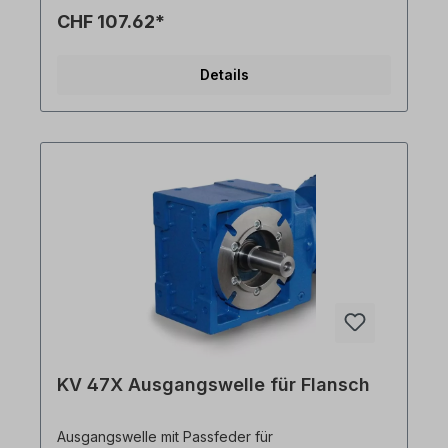
kann nur mit Getriebemotor bestellt werden. Bitte
CHF 107.62*
geben Sie die Einbauseite an (ausgehend von
Einbaulage M1). Alle Produktfotos sind
unverbindliche Beispiele! Technische Änderungen
Details
vorbehalten.
KV 47X Ausgangswelle für Flansch
Ausgangswelle mit Passfeder für