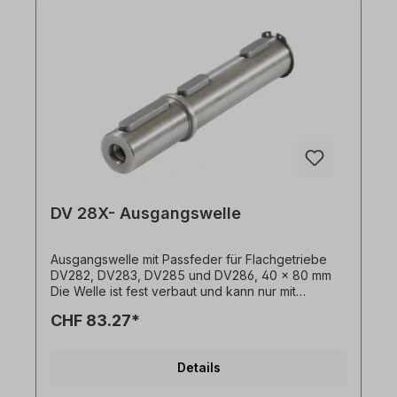
DV 28X- Ausgangswelle
Ausgangswelle mit Passfeder für Flachgetriebe
DV282, DV283, DV285 und DV286, 40 x 80 mm
Die Welle ist fest verbaut und kann nur mit
Getriebemotor bestellt werden. Alle Produktfotos
CHF 83.27*
sind unverbindliche Beispiele! Technische
Änderungen vorbehalten.
Details