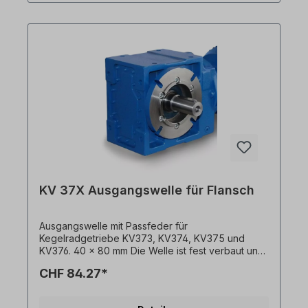
KV 37X Ausgangswelle für Flansch
Ausgangswelle mit Passfeder für
Kegelradgetriebe KV373, KV374, KV375 und
KV376. 40 x 80 mm Die Welle ist fest verbaut und
kann nur mit Getriebemotor + Flansch bestellt
CHF 84.27*
werden. Bitte geben Sie die Einbauseite an
(ausgehend von Einbaulage M1). Alle Produktfotos
sind unverbindliche Beispiele! Technische