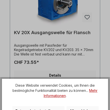
KV 20X Ausgangswelle für Flansch
Ausgangswelle mit Passfeder für
Kegelradgetriebe KV202 und KV203. 35 x 70mm
Die Welle ist fest verbaut und kann nur mit
Getriebemotor + Flansch bestellt werden. Bitte
CHF 73.55*
geben Sie die Einbauseite an (ausgehend von
Einbaulage M1). Alle Produktfotos sind
unverbindliche Beispiele! Technische Änderungen
Details
vorbehalten.
Diese Website verwendet Cookies, um Ihnen die
bestmögliche Funktionalität bieten zu können...
Mehr
Informationen
.