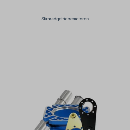
Stirnradgetriebemotoren