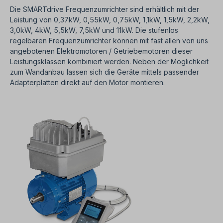
PID Regler eingebaut. EMV Filter standardmäßig
Die SMARTdrive Frequenzumrichter sind erhältlich mit der
eingebaut, optionelles C1 Filter mit Einbausatz
erhältlich. Software Tools für Umrichtersteuerung,
Leistung von 0,37kW, 0,55kW, 0,75kW, 1,1kW, 1,5kW, 2,2kW,
Programmierung und Diagnose.Parameter
3,0kW, 4kW, 5,5kW, 7,5kW und 11kW. Die stufenlos
Kopierstick erhältlich. Kompatibel mit weltweit
regelbaren Frequenzumrichter können mit fast allen von uns
gültigen Normen. Wichtige Hinweise Bei diesem
angebotenen Elektromotoren / Getriebemotoren dieser
Antrieb handelt es sich um eine
Leistungsklassen kombiniert werden. Neben der Möglichkeit
Sonderanfertigung. Ein Rücktritt oder Widerruf
zum Wandanbau lassen sich die Geräte mittels passender
vom Kauf ist ausgeschlossen!Alle Produktfotos
sind unverbindliche Beispiele! Technische
Adapterplatten direkt auf den Motor montieren.
Änderungen vorbehalten.