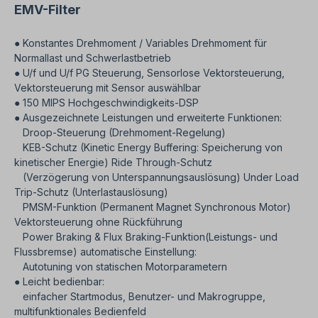
Benutzer- und Makrogruppe, multifunktionales
EMV-Filter
Bedienfeld● Sensorlose Steuerung und
Parametereinstellung des zweiten Motors●
Verfügbar: IP54/UL-Schutzart Typ 12 optional
● Konstantes Drehmoment / Variables Drehmoment für
(0,75~22kW[1~30PS]) *● Integrierte
Normallast und Schwerlastbetrieb
Kommunikation RS485 (LS Bus / Modbus RTU)●
● U/f und U/f PG Steuerung, Sensorlose Vektorsteuerung,
Integrierter Transistor zum dynamischen Bremsen
Vektorsteuerung mit Sensor auswählbar
(0,75~22kW[1~30PS])● Integrierter EMC-Filter
● 150 MIPS Hochgeschwindigkeits-DSP
und DC-Reaktor optional: EMC-Filter
(0,75~22kW[1~30PS]) / DC-Reaktor
● Ausgezeichnete Leistungen und erweiterte Funktionen:
(0,75~160kW[1~215PS])Breites, grafikfähiges
Droop-Steuerung (Drehmoment-Regelung)
LCD-Bedienfeld (6 verschiedene Sprachen)PLC
KEB-Schutz (Kinetic Energy Buffering: Speicherung von
SPS-Erweiterungskarte optional (Programmierbare
kinetischer Energie) Ride Through-Schutz
Logik-Steuerkarte): Master-K Plattform (max. 14
(Verzögerung von Unterspannungsauslösung) Under Load
Eingänge und max. 7 Ausgänge)●
Trip-Schutz (Unterlastauslösung)
Erweiterungskarte Eingang/Ausgang (Optional):
max. 11 Eingänge und max. 6 Ausgänge●
PMSM-Funktion (Permanent Magnet Synchronous Motor)
Optionale Kommunikation: Profibus-DP,
Vektorsteuerung ohne Rückführung
DeviceNet, Modbus TCP, Rnet, LonWorks,
Power Braking & Flux Braking-Funktion(Leistungs- und
CANopen, EtherNet/IP *Software (Drive View) zur
Flussbremse) automatische Einstellung:
Überwachung und Parametrisierung am PC
Autotuning von statischen Motorparametern
● Leicht bedienbar:
einfacher Startmodus, Benutzer- und Makrogruppe,
multifunktionales Bedienfeld