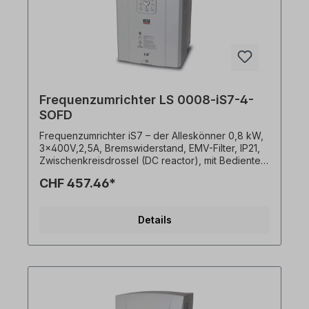
Frequenzumrichter LS 0008-iS7-4-
SOFD
Frequenzumrichter iS7 – der Alleskönner 0,8 kW,
3x400V,2,5A, Bremswiderstand, EMV-Filter, IP21,
Zwischenkreisdrossel (DC reactor), mit Bedienteil.
● Konstantes Drehmoment / Variables Drehmoment
CHF 457.46*
für Normallast und Schwerlastbetrieb● U/f und U/f
PG Steuerung, Sensorlose Vektorsteuerung,
Vektorsteuerung mit Sensor auswählbar● 150
Details
MIPS Hochgeschwindigkeits-DSP●
Ausgezeichnete Leistungen und erweiterte
Funktionen: Droop-Steuerung (Drehmoment-
Regelung) KEB-Schutz (Kinetic Energy Buffering:
Speicherung von kinetischer Energie) Ride
Through-Schutz (Verzögerung von
Unterspannungsauslösung) Under Load Trip-