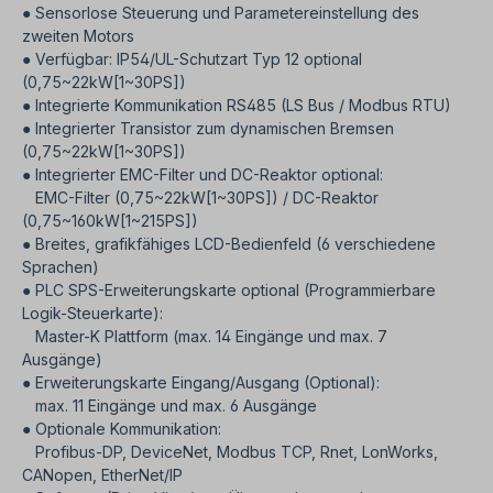
● Sensorlose Steuerung und Parametereinstellung des
zweiten Motors
● Verfügbar: IP54/UL-Schutzart Typ 12 optional
(0,75~22kW[1~30PS])
● Integrierte Kommunikation RS485 (LS Bus / Modbus RTU)
● Integrierter Transistor zum dynamischen Bremsen
(0,75~22kW[1~30PS])
● Integrierter EMC-Filter und DC-Reaktor optional:
EMC-Filter (0,75~22kW[1~30PS]) / DC-Reaktor
(0,75~160kW[1~215PS])
● Breites, grafikfähiges LCD-Bedienfeld (6 verschiedene
Sprachen)
● PLC SPS-Erweiterungskarte optional (Programmierbare
Logik-Steuerkarte):
Master-K Plattform (max. 14 Eingänge und max. 7
Ausgänge)
● Erweiterungskarte Eingang/Ausgang (Optional):
max. 11 Eingänge und max. 6 Ausgänge
● Optionale Kommunikation:
Profibus-DP, DeviceNet, Modbus TCP, Rnet, LonWorks,
CANopen, EtherNet/IP