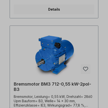
0530), Temperaturfühler= 3 x PTC-Kaltleiter,
Farbton= RAL 5010 (Enzianblau), Frequenz=
Details
50/60 Hertz, Schutzart= IP55, Bremse= 6 Nm
230V mit Gleichrichter. Klemmkastenlage= oben
(drehbar), Gehäuse= Aluminiumdruckguss,
Isolationsklasse= F (155°C), Kugellager= SKF,
C&U oder gleichwertig, Kühlung= Axiallüfter
(Kunststoff), Motorfüße= an- bzw. abschraubbar.
Der Elektromotor ist für den Frequenzumrichter-
Einsatz geeignet und entspricht der IEC 60034-
30:2008. Die Federdruckbremse bremst den
Elektromotor im stromlosen Zustand. Im Umrichter-
Betrieb ist die Bremse bzw. der Bremsgleichrichter
extern anzusteuern. Zum mechanischen Entriegeln
ist ein Handlüfterhebel optional lieferbar. Der
Bremsmotor ist für beide Drehrichtungen
geeignet. Alle Produktfotos sind unverbindliche
Beispiele!Technische Änderungen vorbehalten.
Bremsmotor BM3 712-0,55 kW-2pol-
B3
Bremsmotor, Leistung= 0,55 kW, Drehzahl= 2860
Upm Bauform= B3, Welle= 14 x 30 mm,
Effizienzklasse= IE3, Wirkungsgrad= 77,8 %,