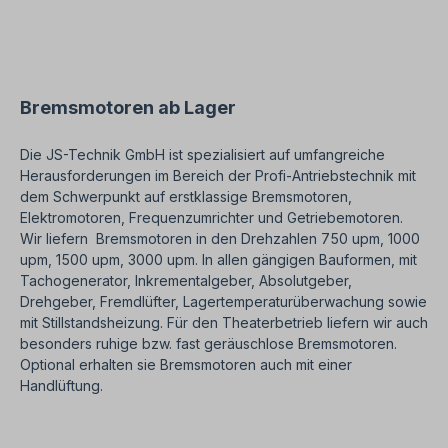
Elektromotor im stromlosen Zustand. Im Umrichter-
Betrieb ist die Bremse bzw. der Bremsgleichrichter
extern anzusteuern. Zum mechanischen Entriegeln
ist ein Handlüfterhebel optional lieferbar. Der
Bremsmotor ist für beide Drehrichtungen
geeignet. Alle Produktfotos sind unverbindliche
Bremsmotoren ab Lager
Beispiele!Technische Änderungen vorbehalten.
Die JS-Technik GmbH ist spezialisiert auf umfangreiche
Herausforderungen im Bereich der Profi-Antriebstechnik mit
dem Schwerpunkt auf erstklassige Bremsmotoren,
Elektromotoren, Frequenzumrichter und Getriebemotoren.
Wir liefern Bremsmotoren in den Drehzahlen 750 upm, 1000
upm, 1500 upm, 3000 upm. In allen gängigen Bauformen, mit
Tachogenerator, Inkrementalgeber, Absolutgeber,
Drehgeber, Fremdlüfter, Lagertemperaturüberwachung sowie
mit Stillstandsheizung. Für den Theaterbetrieb liefern wir auch
besonders ruhige bzw. fast geräuschlose Bremsmotoren.
Optional erhalten sie Bremsmotoren auch mit einer
Handlüftung.