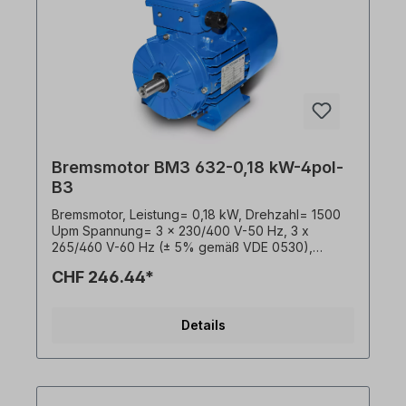
Bremsmotor BM3 632-0,18 kW-4pol-
B3
Bremsmotor, Leistung= 0,18 kW, Drehzahl= 1500
Upm Spannung= 3 x 230/400 V-50 Hz, 3 x
265/460 V-60 Hz (± 5% gemäß VDE 0530),
Temperaturfühler= 3 x PTC-Kaltleiter, Bauform=
CHF 246.44*
B3, Welle= 11 x 23 mm, Effizienzklasse= IE3,
Wirkungsgrad= 69,9 %, Gewicht= 6,0 kg,
Farbton= RAL 5010 (Enzianblau), Frequenz=
Details
50/60 Hertz, Schutzart= IP55, Bremse= 4 Nm
230V mit Gleichrichter. Klemmkastenlage= oben
(drehbar), Gehäuse= Aluminiumdruckguss,
Isolationsklasse= F (155°C), Kugellager= SKF,
C&U oder gleichwertig, Kühlung= Axiallüfter