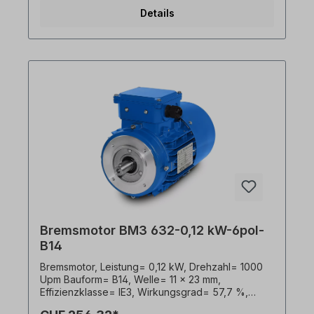
Farbton= RAL 5010 (Enzianblau), Frequenz=
Details
50/60 Hertz, Schutzart= IP55, Bremse= 4 Nm
230V mit Gleichrichter. Klemmkastenlage= oben
(drehbar), Gehäuse= Aluminiumdruckguss,
Isolationsklasse= F (155°C), Kugellager= SKF,
C&U oder gleichwertig, Kühlung= Axiallüfter
(Kunststoff), Motorfüße= an- bzw. abschraubbar.
Der Elektromotor ist für den Frequenzumrichter-
Einsatz geeignet und entspricht der IEC 60034-
30:2008. Die Federdruckbremse bremst den
Elektromotor im stromlosen Zustand. Im Umrichter-
Betrieb ist die Bremse bzw. der Bremsgleichrichter
extern anzusteuern. Zum mechanischen Entriegeln
ist ein Handlüfterhebel optional lieferbar. Der
Bremsmotor ist für beide Drehrichtungen
geeignet. Alle Produktfotos sind unverbindliche
Beispiele!Technische Änderungen vorbehalten.
Bremsmotor BM3 632-0,12 kW-6pol-
B14
Bremsmotor, Leistung= 0,12 kW, Drehzahl= 1000
Upm Bauform= B14, Welle= 11 x 23 mm,
Effizienzklasse= IE3, Wirkungsgrad= 57,7 %,
Gewicht= 6,0 kg, Spannung= 3 x 230/400 V-50