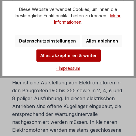
FAQ Getriebemotoren
Diese Website verwendet Cookies, um Ihnen die
bestmögliche Funktionalität bieten zu können...
Mehr
Informationen
.
FAQ Frequenzumrichter
Datenschutzeinstellungen
Alles ablehnen
10. Wann müssen die Lager
Alles akzeptieren & weiter
von Elektromotoren gewartet
- Impressum
werden?
Hier ist eine Aufstellung von Elektromotoren in
den Baugrößen 160 bis 355 sowie in 2, 4, 6 und
8 poliger Ausführung. In diesen elektrischen
Antrieben sind offene Kugellager eingebaut, die
entsprechend der Wartungsintervalle
nachgeschmiert werden müssen. In kleineren
Elektromotoren werden meistens geschlossene