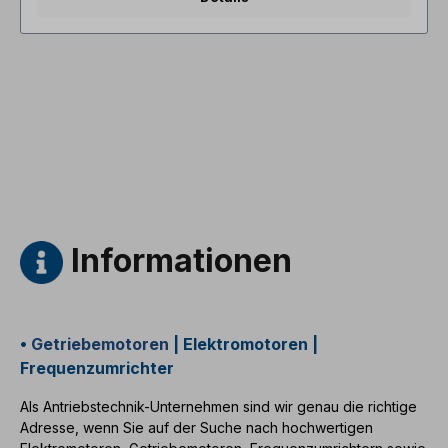
oben, Gehäuse= Grauguss, Isolationsklasse= F (155°C),
Kugellager= SKF oder gleichwertig, Kühlung= Axiallüfter
(Kunststoff), Motorfüße= fest vergossen (wenn
vorhanden). Die Motor- Lagerung ist für den
Kupplungsbetrieb ausgelegt. Bei Riemenantrieb
empfehlen wir verstärkte Zylinderrollenlager Der
Elektromotor ist für den Frequenzumrichter- Einsatz und
für beide Drehrichtungen geeignet. Gemäß VDE 0105
bzw. IEC 364 sind alle Arbeiten am Elektroantrieb nur
von qualifiziertem Fachpersonal durchzuführen. Bei
Modifikationen oder Sonderausführungen bitte Anfrage
zusenden. Alle Produktfotos sind unverbindliche
Beispiele! Technische Änderungen vorbehalten.
Informationen
•
Getriebemotoren
|
Elektromotoren
|
Frequenzumrichter
Als Antriebstechnik-Unternehmen sind wir genau die richtige
Adresse, wenn Sie auf der Suche nach hochwertigen