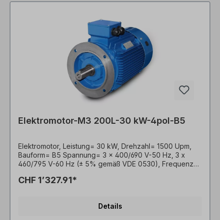
Elektromotor-M3 200L-30 kW-4pol-B5
Elektromotor, Leistung= 30 kW, Drehzahl= 1500 Upm,
Bauform= B5 Spannung= 3 x 400/690 V-50 Hz, 3 x
460/795 V-60 Hz (± 5% gemäß VDE 0530), Frequenz=
50/60 Hertz. Effizienzklasse= IE3, Wirkungsgrad=
CHF 1’327.91*
93,6%, Lackierung= RAL 5010 (Enzianblau), Schutzart=
IP55, Temperaturfühler= 3 x PTC-Kaltleiter, Betriebsart=
S1- 100% ED, Klemmkastenlage= oben, Gehäuse=
Details
Grauguss, Isolationsklasse= F (155°C), mit
Nachschmiervorrichtung, Kugellager= SKF oder