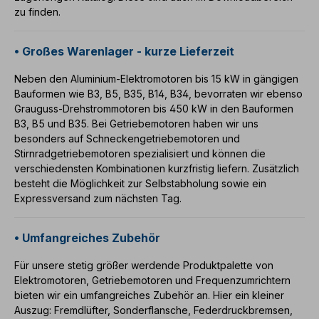
zu finden.
• Großes Warenlager - kurze Lieferzeit
Neben den
Aluminium-Elektromotoren
bis 15 kW in gängigen
Bauformen wie
B3
,
B5
,
B35
,
B14
,
B34
, bevorraten wir ebenso
Grauguss-Drehstrommotoren
bis
450 kW
in den Bauformen
B3
,
B5
und
B35
. Bei
Getriebemotoren
haben wir uns
besonders auf
Schneckengetriebemotoren
und
Stirnradgetriebemotoren
spezialisiert und können die
verschiedensten Kombinationen kurzfristig liefern. Zusätzlich
besteht die Möglichkeit zur Selbstabholung sowie ein
Expressversand zum nächsten Tag.
• Umfangreiches Zubehör
Für unsere stetig größer werdende Produktpalette von
Elektromotoren
,
Getriebemotoren
und
Frequenzumrichtern
bieten wir ein umfangreiches Zubehör an. Hier ein kleiner
Auszug:
Fremdlüfter
,
Sonderflansche
,
Federdruckbremsen
,