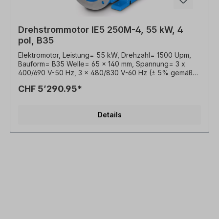
Drehstrommotor IE5 250M-4, 55 kW, 4
pol, B35
Elektromotor, Leistung= 55 kW, Drehzahl= 1500 Upm,
Bauform= B35 Welle= 65 x 140 mm, Spannung= 3 x
400/690 V-50 Hz, 3 x 480/830 V-60 Hz (± 5% gemäß
VDE 0530), Frequenz= 50/60 Hertz. Effizienzklasse=
CHF 5’290.95*
IE5, Wirkungsgrad= 96,5%, Lackierung= RAL 5010
(Enzianblau), Schutzart= IP55, Temperaturfühler= 3 x
PTC-Kaltleiter, Betriebsart= S1- 100% ED,
Details
Klemmkastenlage= oben, Gehäuse= Grauguss,
Isolationsklasse= F (155°C), mit
Nachschmiervorrichtung, Kugellager= SKF oder
gleichwertig, Kühlung= Axiallüfter (Kunststoff),
Motorfüße= Schraubbar (wenn vorhanden). Die Motor-
Lagerung ist für den Kupplungsbetrieb ausgelegt. Bei
Riemenantrieb empfehlen wir verstärkte
Zylinderrollenlager Der Elektromotor ist für den
Frequenzumrichter- Einsatz und für beide
Drehrichtungen geeignet. Gemäß VDE 0105 bzw. IEC
364 sind alle Arbeiten am Elektroantrieb nur von
qualifiziertem Fachpersonal durchzuführen. Bei