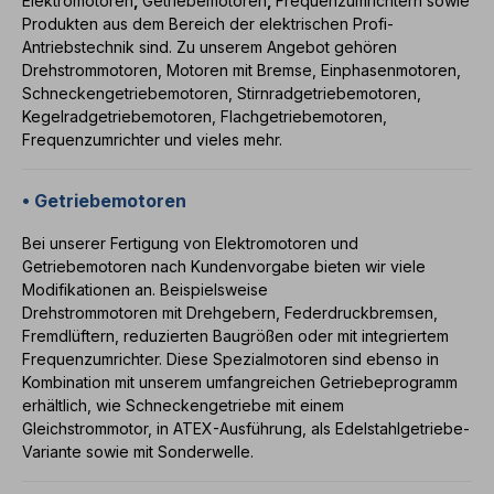
Elektromotoren
,
Getriebemotoren
,
Frequenzumrichtern
sowie
Produkten aus dem Bereich der elektrischen Profi-
Antriebstechnik sind. Zu unserem Angebot gehören
Drehstrommotoren
,
Motoren mit Bremse
,
Einphasenmotoren
,
Schneckengetriebemotoren
,
Stirnradgetriebemotoren
,
Kegelradgetriebemotoren
,
Flachgetriebemotoren
,
Frequenzumrichter
und vieles mehr.
• Getriebemotoren
Bei unserer Fertigung von
Elektromotoren
und
Getriebemotoren
nach Kundenvorgabe bieten wir viele
Modifikationen an. Beispielsweise
Drehstrommotoren
mit
Drehgebern
,
Federdruckbremsen
,
Fremdlüftern
,
reduzierten Baugrößen
oder mit
integriertem
Frequenzumrichter
. Diese Spezialmotoren sind ebenso in
Kombination mit unserem umfangreichen
Getriebeprogramm
erhältlich, wie
Schneckengetriebe
mit einem
Gleichstrommotor
, in
ATEX-Ausführung
, als
Edelstahlgetriebe-
Variante
sowie mit
Sonderwelle
.