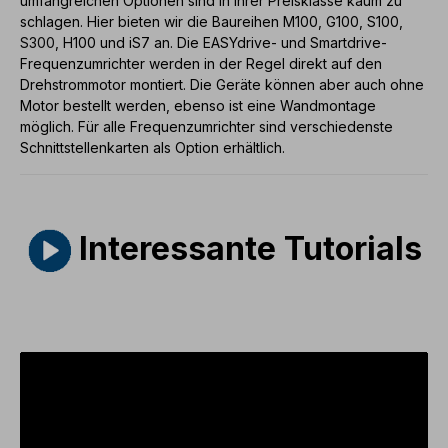
umfangreichen Optionen sind in ihrer Preisklasse kaum zu
schlagen. Hier bieten wir die Baureihen
M100
,
G100
,
S100
,
S300
,
H100
und
iS7
an. Die
EASYdrive-
und
Smartdrive-
Frequenzumrichter
werden in der Regel direkt auf den
Drehstrommotor
montiert. Die Geräte können aber auch ohne
Motor bestellt werden, ebenso ist eine Wandmontage
möglich. Für alle
Frequenzumrichter
sind verschiedenste
Schnittstellenkarten
als Option erhältlich.
Interessante Tutorials