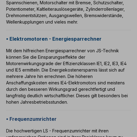
Spannschienen
,
Motorschalter
mit Bremse,
Schutzschalter,
Potentiometer,
Kaltleiterauslösegeräte,
Zylinderrollenlager,
Drehmomentstützen
,
Ausgangswellen
,
Bremswiderstände
,
Wellenkupplungen
und vieles mehr.
• Elektromotoren - Energiesparrechner
Mit dem hilfreichen
Energiesparrechner
von JS-Technik
können Sie die Einsparungseffekte der
Motorenwirkungsgrade der
Effizienzklassen
IE1
,
IE2
,
IE3
,
IE4
und IE5 ermitteln. Die Energiekostenersparnis lässt sich auf
mehrere Jahre hin errechnen. Die höheren
Anschaffungskosten eines
IE4-Elektromotors
sind meistens
durch den besseren Wirkungsgrad gerechtfertigt und
langfristig deutlich wirtschaftlicher. Dieses gilt besonders bei
hohen Jahresbetriebsstunden.
• Frequenzumrichter
Die hochwertigen LS -
Frequenzumrichter
mit ihren