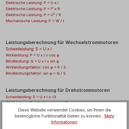
Elektrische Leistung: P = U x I
Elektrische Leistung: P = I² x R
Elektrische Leistung: P = U² / R
Mechanische Leistung: P = W / t
Leistungsberechnung für Wechselstrommotoren
Scheinleistung: S = U x I
Wirkleistung: P = U x I x cos φ
Blindleistung: Q = U x I x sin φ
Wirkleistungsfaktor: cos φ = P / S
Blindleistungsfaktor: sin φ = Q / S
Leistungsberechnung für Drehstrommotoren
Scheinleisting: S = U x I x √3
Wirkleistung: P = U x I x cos φ x √3
Blindleistung: Q = U x I x sin φ x √3
Diese Website verwendet Cookies, um Ihnen die
Wirkleistungsfaktor: cos φ = P / S
bestmögliche Funktionalität bieten zu können...
Mehr
Blindleistungsfaktor: sin φ = Q / S
Informationen
.