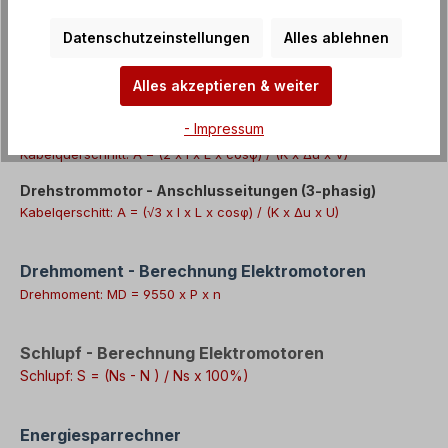
Kabelquerschnitt berechnen:
Datenschutzeinstellungen
Alles ablehnen
Gleichstrommotor - Anschlussleitungen
Alles akzeptieren & weiter
Kabelquerschnitt: A = (2 x I x L) / (K x Δu x U)
- Impressum
Wechselstrommotor - Anschlussleitungen (1-phasig)
Kabelquerschnitt: A = (2 x I x L x cosφ) / (K x Δu x V)
Drehstrommotor - Anschlusseitungen (3-phasig)
Kabelqerschitt: A = (√3 x I x L x cosφ) / (K x Δu x U)
Drehmoment - Berechnung Elektromotoren
Drehmoment: MD = 9550 x P x n
Schlupf - Berechnung Elektromotoren
Schlupf: S = (Ns - N ) / Ns x 100%)
Energiesparrechner