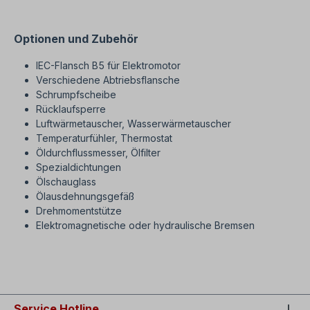
Optionen und Zubehör
IEC-Flansch B5 für Elektromotor
Verschiedene Abtriebsflansche
Schrumpfscheibe
Rücklaufsperre
Luftwärmetauscher, Wasserwärmetauscher
Temperaturfühler, Thermostat
Öldurchflussmesser, Ölfilter
Spezialdichtungen
Ölschauglass
Ölausdehnungsgefäß
Drehmomentstütze
Elektromagnetische oder hydraulische Bremsen
SEO= Planetengetriebemotor 0,37 - 55KW
Service Hotline