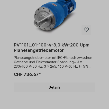
PV1101L.01-100-4-3,0 kW-200 Upm
Planetengetriebemotor
Planetengetriebemotor mit IEC-Flansch zwischen
Getriebe und Elektromotor Spannung= 3 x
230/400 V-50 Hz, 3 x 265/460 V-60 Hz (± 5%
gemäß VDE 0530), Frequenz= 50/ 60 Hertz.
CHF 736.67*
Leistung= 3,0 kW, Drehzahl (n²)= 200 U/min,
Übersetzung (i)= 7,25, Drehmoment (M²)= 135
Nm, Betriebsfaktor (fs)= 4,0, Bauform= B5,
Details
Welle= 50 mm x 82 mm, Gewicht= 44 kg,
Farbton= RAL5010. Temperaturfühler= 3 x PTC
Kaltleiter, Betriebsart= S1- 100% ED,
Klemmkasten= oben (drehbar). Wie bei
Planetengetrieben üblich, ist im Betrieb auf die