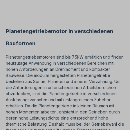
schicken Sie uns bitte dieses Formular ausgefüllt
zurück. Die eventuell hierzu benötigten
Wärmeableiter bzw. Wärmetauscher sind auf
Anfrage erhältlich. Der Getriebemotor ist für den
Frequenzumrichter-Betrieb geeignet und
entspricht der IEC 60034-30:2008. Das
Planetengetriebemotor in verschiedenen
Planetengetriebe kann in beide Drehrichtungen
betrieben werden und enthält eine Ölfüllung bei
Bauformen
Lieferung. Gemäß VDE 0105 bzw. IEC 364 sind alle
Arbeiten am Elektroantrieb nur von qualifiziertem
Fachpersonal durchzuführen. Bei Modifikationen
Planetengetriebemotoren sind bis 75kW erhältlich und finden
oder Sonderausführungen bitte Anfrage
heutzutage Anwendung in verschiedenen Bereichen mit
zusenden. Bei Bestellung bitte gewünschte
hohen Anforderungen an Drehmoment und kompakter
Einbaulage auswählen. Einbaulage 2 und 4 immer
Bauweise. Die modular hergestellten Planetengetriebe
mit Öl-Ausgleichsbehälter. Wichtige Hinweise Bei
diesem Antrieb handelt es sich um eine
bestehen aus Sonne, Planeten und innerer Verzahnung. Um
Sonderanfertigung. Ein Rücktritt oder Widerruf
die Anforderungen in unterschiedlichen Arbeitsbereichen
vom Kauf ist ausgeschlossen!Alle Produktfotos
abzudecken, sind die Planetengetriebe in verschiedenen
sind unverbindliche Beispiele! Technische
Ausführungsvarianten und mit umfangreichem Zubehör
Änderungen vorbehalten.
erhältlich. Da die Planetengetriebe in kleinen Räumen mit
hohen Momenten arbeiten, entsteht in den Getrieben durch
deren hohe Leistungsdichte eine entsprechend hohe
thermische Belastung. Deshalb muss bei der Getriebewahl die