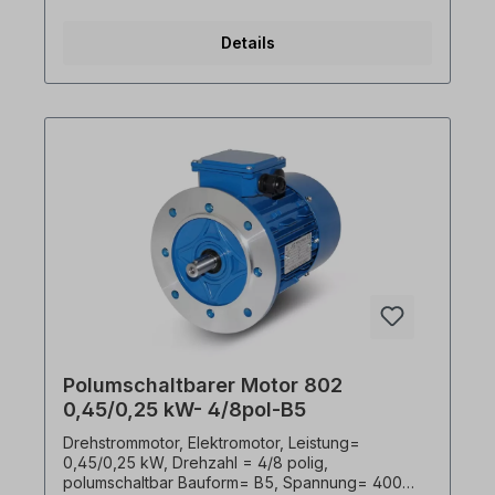
3 x PTC-Kaltleiter, Gewicht= 11,1 kg, Welle= 19 x
40 mm, Klemmkastenlage= oben,
Details
Kabelverschraubungen= 1 x M20, 1 x M16,
Gehäuse= Aluminiumdruckguss, Isolationsklasse=
F (155°C), Kugellager= SKF, C&U oder
gleichwertig, Kühlung= Axiallüfter (Kunststoff), Der
Elektromotor ist für beide Drehrichtungen
geeignet. Gemäß VDE 0105 bzw. IEC 364 sind alle
Arbeiten am Elektroantrieb nur von qualifiziertem
Fachpersonal durchzuführen. Bei Modifikationen
oder Sonderausführungen bitte Anfrage
zusenden. Hilfreiche Tipps zu Elektromotoren sind
im FAQ-Bereich zu finden. Alle Produktfotos sind
unverbindliche Beispiele!Technische Änderungen
vorbehalten.
Polumschaltbarer Motor 802
0,45/0,25 kW- 4/8pol-B5
Drehstrommotor, Elektromotor, Leistung=
0,45/0,25 kW, Drehzahl = 4/8 polig,
polumschaltbar Bauform= B5, Spannung= 400