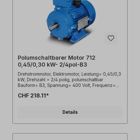
Polumschaltbarer Motor 712
0,45/0,30 kW- 2/4pol-B3
Drehstrommotor, Elektromotor, Leistung= 0,45/0,3
kW, Drehzahl = 2/4 polig, polumschaltbar
Bauform= B3, Spannung= 400 Volt, Frequenz=
50 Hertz, Lackierung= RAL 5010 (Enzianblau),
CHF 218.11*
Schutzart= IP55, Temperaturfühler= 3 x PTC-
Kaltleiter, Gewicht= 7,4 kg, Welle= 14 x 30 mm,
Klemmkastenlage= oben,
Details
Kabelverschraubungen= 1 x M20, 1 x M16,
Gehäuse= Aluminiumdruckguss, Isolationsklasse=
F (155°C), Kugellager= SKF, C&U oder
gleichwertig, Kühlung= Axiallüfter (Kunststoff), Der
Elektromotor ist für beide Drehrichtungen