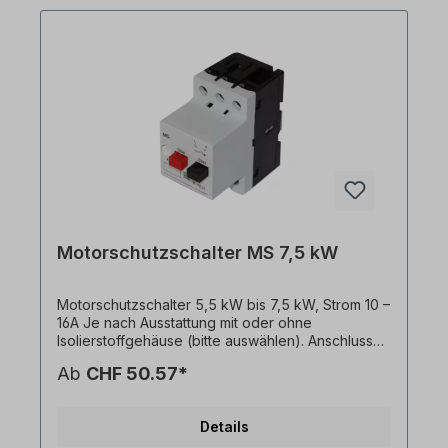
Strombegrenzung einen optimalen Schutz von
Motoren und anderen Verbrauchern bis 32 A. Sie
sind mit Hauptschalter und Trennfunktion
ausgestattet; der Bemessungsstrom reicht von 0,1
bis 32 A. Alle Produktfotos sind unverbindliche
Beispiele! Technische Änderungen vorbehalten.
Motorschutzschalter MS 7,5 kW
Motorschutzschalter 5,5 kW bis 7,5 kW, Strom 10 –
16A Je nach Ausstattung mit oder ohne
Isolierstoffgehäuse (bitte auswählen). Anschlussart
Hauptstromkreis=Schraubanschluss
Ab
CHF 50.57*
Bemessungsbetriebsleistung bei AC-3, 400 V (bei
4 poligen Motor z.B. 5,5 oder 7,5kW)
Bemessungsdauerstrom Iu=10-16 A Ansprechstrom
Details
Kurzschlussauslösers=192 A Die