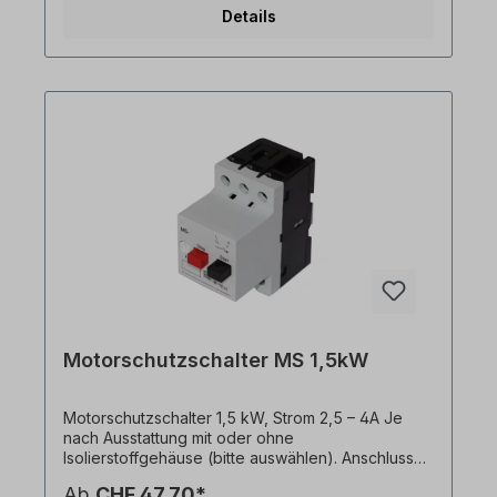
Bemessungsdauerstrom Iu=4-6,3 A
Details
Ansprechstrom Kurzschlussauslösers=75,6 A Die
Motorschutzschalter MS bieten aufgrund hoher
Abschaltleistung bei starker
Strombegrenzungeinen optimalen Schutz von
Motoren und anderen Verbrauchern bis 32 A. Sie
sind mit Hauptschalterund Trennfunktion
ausgestattet; der Bemessungsstrom reicht von 0,1
bis 32 A. Alle Produktfotos sind unverbindliche
Beispiele! Technische Änderungen vorbehalten.
Motorschutzschalter MS 1,5kW
Motorschutzschalter 1,5 kW, Strom 2,5 – 4A Je
nach Ausstattung mit oder ohne
Isolierstoffgehäuse (bitte auswählen). Anschlussart
Hauptstromkreis=Schraubanschluss
Ab
CHF 47.70*