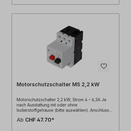
Motorschutzschalter MS bieten aufgrund hoher
Abschaltleistung bei starker
Strombegrenzungeinen optimalen Schutz von
Motoren und anderen Verbrauchern bis 32 A. Sie
sind mit Hauptschalterund Trennfunktion
ausgestattet; der Bemessungsstrom reicht von 0,1
bis 32 A. Alle Produktfotos sind unverbindliche
Beispiele! Technische Änderungen vorbehalten.
Motorschutzschalter MS 2,2 kW
Motorschutzschalter 2,2 kW, Strom 4 – 6,3A Je
nach Ausstattung mit oder ohne
Isolierstoffgehäuse (bitte auswählen). Anschlussart
Hauptstromkreis=Schraubanschluss
Ab
CHF 47.70*
Bemessungsbetriebsleistung bei AC-3, 400 V, (bei
4 poligen Motor z.B. 2,2kW)