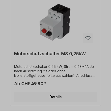
sind mit Hauptschalterund Trennfunktion
ausgestattet; der Bemessungsstrom reicht von 0,1
bis 32 A. Alle Produktfotos sind unverbindliche
Beispiele! Technische Änderungen vorbehalten.
Motorschutzschalter MS 0,25kW
Motorschutzschalter 0,25 kW, Strom 0,63 – 1A Je
nach Ausstattung mit oder ohne
Isolierstoffgehäuse (bitte auswählen). Anschlussart
Hauptstromkreis=Schraubanschluss
Ab
CHF 49.80*
Bemessungsbetriebsleistung bei AC-3, 400 V (bei
4 poligen Motor z.B. 0,25kW)
Bemessungsdauerstrom Iu=0,63-1 A
Details
Ansprechstrom Kurzschlussauslösers=12 A Die
Motorschutzschalter MS bieten aufgrund hoher
Abschaltleistung bei starker