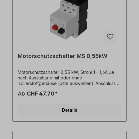
Produktfotos sind unverbindliche Beispiele!
Technische Änderungen vorbehalten.
Motorschutzschalter MS 0,55kW
Motorschutzschalter 0,55 kW, Strom 1 – 1,6A Je
nach Ausstattung mit oder ohne
Isolierstoffgehäuse (bitte auswählen). Anschlussart
Hauptstromkreis=Schraubanschluss
Ab
CHF 47.70*
Bemessungsbetriebsleistung bei AC-3, 400 V (bei
4 poligen Motor z.B. 0,55kW)
Bemessungsdauerstrom Iu=1-1,6 A Ansprechstrom
Details
Kurzschlussauslösers=19,2 A Die
Motorschutzschalter MS bieten aufgrund hoher
Abschaltleistung bei starker
Strombegrenzungeinen optimalen Schutz von
Motoren und anderen Verbrauchern bis 32 A. Sie