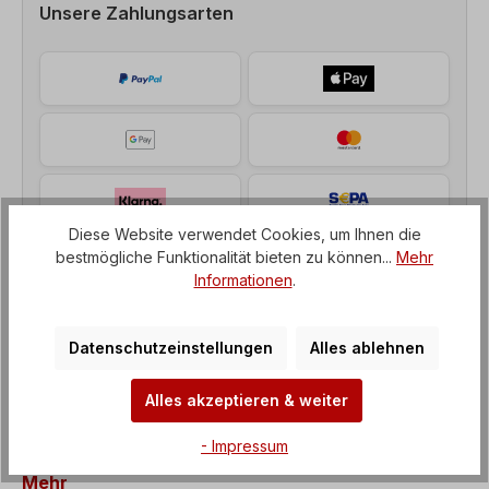
Unsere Zahlungsarten
Diese Website verwendet Cookies, um Ihnen die
bestmögliche Funktionalität bieten zu können...
Mehr
Informationen
.
Datenschutzeinstellungen
Alles ablehnen
Beschreibung
Alles akzeptieren & weiter
Elektromotor, Leistung= 22 kW, Drehzahl= 1500
Upm, Bauform= B5 Welle= 48 x 110 mm,
- Impressum
Spannung= 3 x 400/690 V-50 Hz, 3 x 480/83…
Mehr