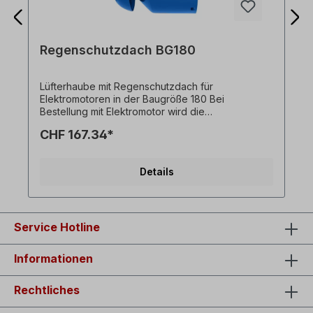
Regenschutzdach BG180
Lüfterhaube mit Regenschutzdach für
Elektromotoren in der Baugröße 180 Bei
Bestellung mit Elektromotor wird die
Regenschutzhaube direkt am Elektromotor
CHF 167.34*
montiert. Alle Produktfotos sind unverbindliche
Beispiele! Technische Änderungen vorbehalten.
Details
Service Hotline
Informationen
Rechtliches