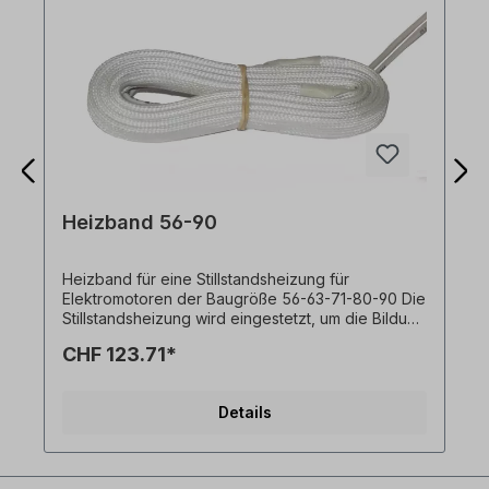
Heizband 56-90
Heizband für eine Stillstandsheizung für
Elektromotoren der Baugröße 56-63-71-80-90 Die
Stillstandsheizung wird eingestetzt, um die Bildung
von Kondensfeuchtigkeit in Betriebspausen zu
CHF 123.71*
verhindern.
Details