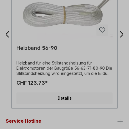
Heizband 56-90
Heizband für eine Stillstandsheizung für
Elektromotoren der Baugröße 56-63-71-80-90 Die
Stillstandsheizung wird eingestetzt, um die Bildung
von Kondensfeuchtigkeit in Betriebspausen zu
CHF 123.73*
verhindern.
Details
Service Hotline