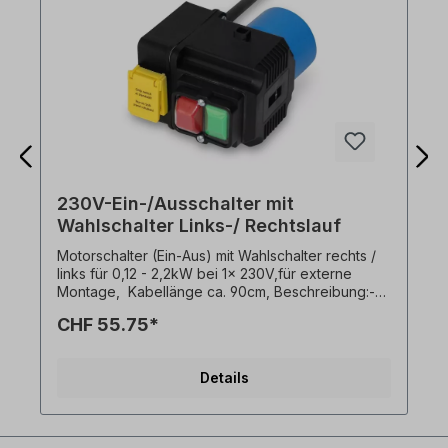
230V-Ein-/Ausschalter mit
Wahlschalter Links-/ Rechtslauf
Motorschalter (Ein-Aus) mit Wahlschalter rechts /
links für 0,12 - 2,2kW bei 1x 230V,für externe
Montage, Kabellänge ca. 90cm, Beschreibung:-
Unterspannungsauslösung,- Schaltleistung 16 A -
CHF 55.75*
1x230V,- Umgebungstemperatur -5°C bis +40°C-
Kragenstecker 1x230 V. Umschalten der
Drehrichtung nur bei Motorstillstand!
Details