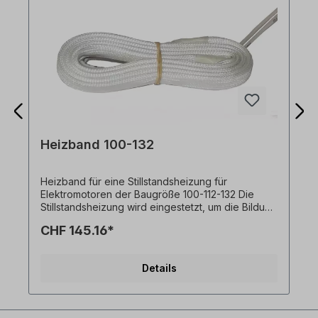
Heizband 100-132
Heizband für eine Stillstandsheizung für
Elektromotoren der Baugröße 100-112-132 Die
Stillstandsheizung wird eingestetzt, um die Bildung
von Kondensfeuchtigkeit in Betriebspausen zu
CHF 145.16*
verhindern.
Details