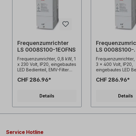
Frequenzumrichter
Frequenzumric
LS 0008S100-1EOFNS
LS 0008S100-
4EOFNS
Frequenzumrichter, 0,8 kW, 1
Frequenzumrichter,
x 230 Volt, IP20, eingebautes
3 x 400 Volt, IP20,
LED Bedienteil, EMV-Filter
eingebautes LED Bed
(C3) erweiterte Sensorless
EMV-Filter (C3) erweiterte
CHF 286.96*
CHF 286.96*
Control Funktionen hohes
Sensorless Control
Startmoment von 200%
Funktionen hohes
schon bei 0.5 Hz hohe
Startmoment von 2
Details
Details
Leistungsdichte, kompakte
schon bei 0.5 Hz h
Abmessungen,
Leistungsdichte, k
Durchsteckmontage
Abmessungen,
integrierter EMV-Filter (C3)
Durchsteckmontag
Einhaltung der globalen
integrierter EMV-Fil
Normen CE, UL, cUL Einsatz
Einhaltung der glob
Heavy Duty 150% während 1
Normen CE, UL, cUL
Service Hotline
min oder Normal Duty 120%
Heavy Duty 150% w