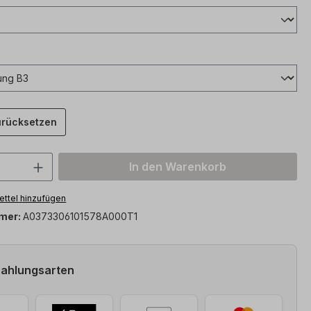
urücksetzen
 Anzahl: Gib den gewünschten Wert ein 
In den Warenkorb
ttel hinzufügen
mer:
A0373306101578A000T1
Zahlungsarten