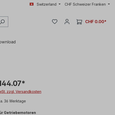
Switzerland
CHF
Schweizer Franken
CHF 0.00*
ownload
144.07*
MwSt. zzgl. Versandkosten
ca. 36 Werktage
für Getriebemotoren