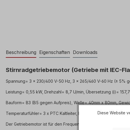
Beschreibung
Eigenschaften
Downloads
Stirnradgetriebemotor (Getriebe mit IEC-Fl
Spannung= 3 x 230/400 V-50 Hz, 3 x 265/460 V-60 Hz (± 5% g
Leistung= 0,55 kW, Drehzahl= 8,7 U/min, Übersetzung (i)= 157,7
Bauform= B3 (B5 gegen Aufpreis), Welle= 40mm x 80mm, Gewic
Diese Website ve
Temperaturfühler= 3 x PTC Kaltleiter, Betriebsart= S1- 100% ED
Der Getriebemotor ist für den Frequenzumrichter-Betrieb geeign