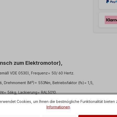
ansch zum Elektromotor),
emäß VDE 0530), Frequenz= 50/ 60 Hertz.
6, Drehmoment (M²)= 553Nm, Betriebsfaktor (fs)= 1,5,
ht= 56kg, Lackierung= RAL5010.
rwendet Cookies, um Ihnen die bestmögliche Funktionalität bieten 
, Klemmkasten= oben (drehbar).
Informationen
.
et und entspricht der IEC 60034-30:2008.