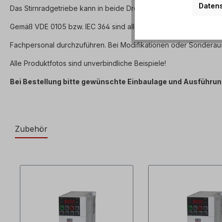
Datens
Das Stirnradgetriebe kann in beide Drehrichtungen betrieben wer
Gemäß VDE 0105 bzw. IEC 364 sind alle Arbeiten am Elektroantrie
Fachpersonal durchzuführen. Bei Modifikationen oder Sonderau
Alle Produktfotos sind unverbindliche Beispiele!
Bei Bestellung bitte gewünschte Einbaulage und Ausführu
Zubehör