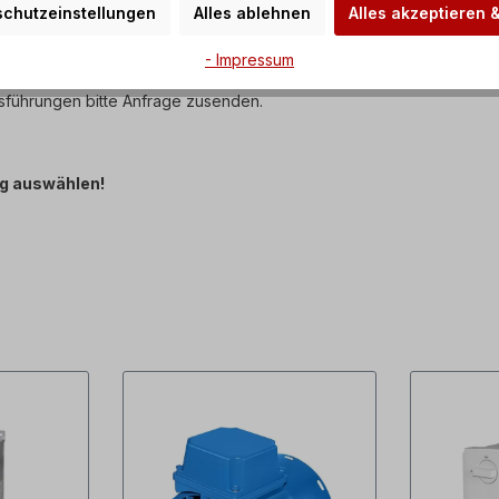
chutzeinstellungen
Alles ablehnen
Alles akzeptieren 
den und enthält eine Ölfüllung bei Lieferung.
- Impressum
b nur von qualifiziertem
sführungen bitte Anfrage zusenden.
ng auswählen!