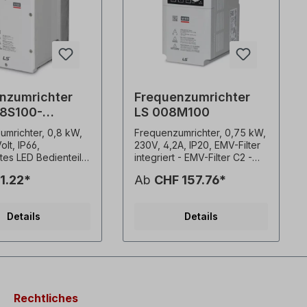
nzumrichter
Frequenzumrichter
8S100-
LS 008M100
S
umrichter, 0,8 kW,
Frequenzumrichter, 0,75 kW,
olt, IP66,
230V, 4,2A, IP20, EMV-Filter
es LED Bedienteil,
integriert - EMV-Filter C2 -
r (C3) Erweiterte
Potentiometer zur
1.22*
Ab
CHF 157.76*
s Control
Geschwindigkeitsregelung -
hes
Befestigung auf
ent von 200%
Montageplatten oder DIN-
Details
Details
i 0.5 Hz hohe
Schiene - Seite-an-Seite
sdichte, kompakte
Installation möglich (2 mm
ngen,
Abstand zwischen den FU) -
ckmontage
Einfache Verbindung via
ter EMV-Filter (C2
RJ45-Port - Standard-IO: 3x
Einhaltung der
DI, 1x DO, 1x AI (0-10V), 1x AO
 Normen CE, UL, cUL
(0-10V) - Brems-Chopper
Rechtliches
Heavy Duty 150%
bei 1.5kW und 2.2kW