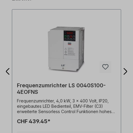
Frequenzumrichter LS 0040S100-
4EOFNS
Frequenzumrichter, 4,0 kW, 3 x 400 Volt, IP20,
eingebautes LED Bedienteil, EMV-Filter (C3)
erweiterte Sensorless Control Funktionen hohes
Startmoment von 200% schon bei 0.5 Hz hohe
CHF 439.45*
Leistungsdichte, kompakte Abmessungen,
Durchsteckmontage integrierter EMV-Filter (C3)
Einhaltung der globalen Normen CE, UL, cUL