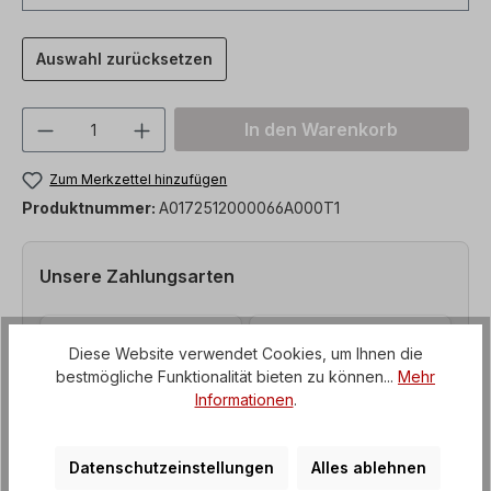
Auswahl zurücksetzen
Produkt Anzahl: Gib den gewünschten We
In den Warenkorb
Zum Merkzettel hinzufügen
Produktnummer:
A0172512000066A000T1
Unsere Zahlungsarten
Diese Website verwendet Cookies, um Ihnen die
bestmögliche Funktionalität bieten zu können...
Mehr
Informationen
.
Datenschutzeinstellungen
Alles ablehnen