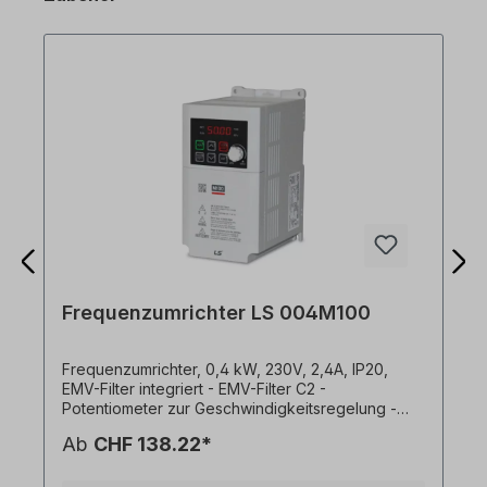
Frequenzumrichter LS 004M100
Frequenzumrichter, 0,4 kW, 230V, 2,4A, IP20,
EMV-Filter integriert - EMV-Filter C2 -
Potentiometer zur Geschwindigkeitsregelung -
Befestigung auf Montageplatten oder DIN-
Ab
CHF 138.22*
Schiene - Seite-an-Seite Installation möglich (2 mm
Abstand zwischen den FU) - Einfache Verbindung
via RJ45-Port - Standard-IO: 3x DI, 1x DO, 1x AI (0-