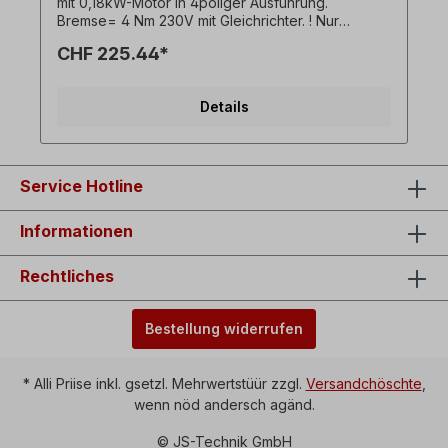
mit 0,18kW-Motor in 4poliger Ausführung.
Bremse= 4 Nm 230V mit Gleichrichter. ! Nur
Aufpreis für Bremsmotor und nur in Verbindung mit
CHF 225.44*
zugehörigem Drehstromgetriebemotor erhältlich !
Alle Produktfotos sind unverbindliche Beispiele!
Technische Änderungen vorbehalten.
Details
Service Hotline
Informationen
Rechtliches
Bestellung widerrufen
* Alli Priise inkl. gsetzl. Mehrwertstüür zzgl.
Versandchöschte
,
wenn nöd andersch agänd.
© JS-Technik GmbH