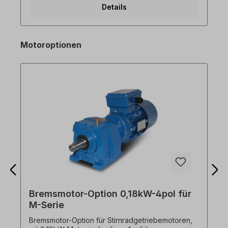
Details
10V), 1x AO (0-10V) - Brems-Chopper bei 1.5kW
und 2.2kW Ausführung - Überlastfähigkeit 150 %
für 1 min - Programmierung mit DriveView9
Bediensoftware via RJ45 Anschluss am M100 (nur
Motoroptionen
Advanced! Die Standardausführung hat keine
RJ45 Schnittstelle! Bitte Ausführung wählen.)
Auszug aus spez. Funktionen: -
Gleichstrombremsung - Jog Betrieb - 3-Draht
Betrieb - Dwell Betrieb (Verweilzeitbetrieb) -
Schlupfkompensation - PID-Regelung -
Energiesparbetrieb - Speed search -
Automatischer Wiederanlauf 0,4
kW Frequenzumrichter für 0,37 kW
Drehstrommotor!
Bremsmotor-Option 0,18kW-4pol für
M-Serie
Bremsmotor-Option für Stirnradgetriebemotoren,