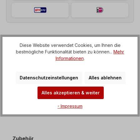
Beschreibung
Diese Website verwendet Cookies, um Ihnen die
Stirnradgetriebemotor (Getriebe mit IEC-Flansch
bestmögliche Funktionalität bieten zu können...
Mehr
zum Elektromotor), Spannung= 3 x 230/400 V-50
Informationen
.
Hz, 3 x 265/460 V-60 Hz (± 5%…
Mehr
Eigenschaften
Datenschutzeinstellungen
Alles ablehnen
Downloads
Alles akzeptieren & weiter
- Impressum
Zubehör