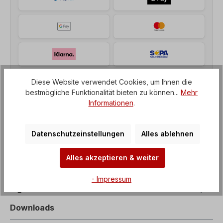
Diese Website verwendet Cookies, um Ihnen die
bestmögliche Funktionalität bieten zu können...
Mehr
Informationen
.
Beschreibung
Datenschutzeinstellungen
Alles ablehnen
Frequenzumrichter iS7 – der Alleskönner 22 kW,
Alles akzeptieren & weiter
3x400V, 45A, Bremswiderstand, EMV-Filter, IP54,
Zwischenkreisdrossel (DC reac…
Mehr
- Impressum
Eigenschaften
Downloads