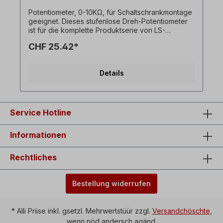
Potentiometer, 0-10KΩ, für Schaltschrankmontage
geeignet. Dieses stufenlose Dreh-Potentiometer
ist für die komplette Produktserie von LS-
Frequenzumrichter einsetzbar.Das Potentiometer
CHF 25.42*
kann über Schraubklemmen angeschlossen
werden, es ist kein Löten erforderlich.Zur
Montage im Schaltschrank geeignet.
Details
Service Hotline
Informationen
Rechtliches
Bestellung widerrufen
* Alli Priise inkl. gsetzl. Mehrwertstüür zzgl.
Versandchöschte
,
wenn nöd andersch agänd.