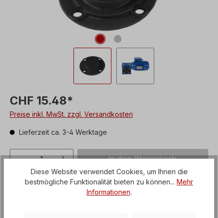
CHF 15.48*
Preise inkl. MwSt. zzgl. Versandkosten
Lieferzeit ca. 3-4 Werktage
Produkt Anzahl: Gib den gewünschten We
In den Warenkorb
Diese Website verwendet Cookies, um Ihnen die
Zum Merkzettel hinzufügen
bestmögliche Funktionalität bieten zu können...
Mehr
Informationen
.
Produktnummer:
CHK05