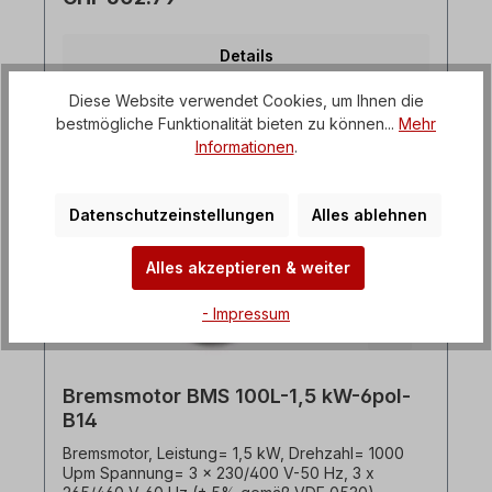
RAL 5010 (Enzianblau), Frequenz= 50/60 Hertz,
Schutzart= IP55, Bremse= 23 Nm 230V mit
Gleichrichter. Klemmkastenlage= oben (drehbar),
Details
Gehäuse= Aluminiumdruckguss, Isolationsklasse=
F (155°C), Welle= 24 x 50 mm, Kugellager= SKF,
C&U oder gleichwertig, Kühlung= Axiallüfter
Diese Website verwendet Cookies, um Ihnen die
(Kunststoff), Motorfüße= an- bzw. abschraubbar.
bestmögliche Funktionalität bieten zu können...
Mehr
Der Elektromotor ist für den Frequenzumrichter-
Informationen
.
Einsatz geeignet und entspricht der IEC 60034-
30:2008. Die Federdruckbremse bremst den
Elektromotor im stromlosen Zustand. Im Umrichter-
Datenschutzeinstellungen
Alles ablehnen
Betrieb ist die Bremse bzw. der Bremsgleichrichter
extern anzusteuern. Zum mechanischen Entriegeln
ist ein Handlüfterhebel optional lieferbar. Der
Alles akzeptieren & weiter
Bremsmotor ist für beide Drehrichtungen
geeignet. Alle Produktfotos sind unverbindliche
- Impressum
Beispiele!Technische Änderungen vorbehalten.
Bremsmotor BMS 100L-1,5 kW-6pol-
B14
Bremsmotor, Leistung= 1,5 kW, Drehzahl= 1000
Upm Spannung= 3 x 230/400 V-50 Hz, 3 x