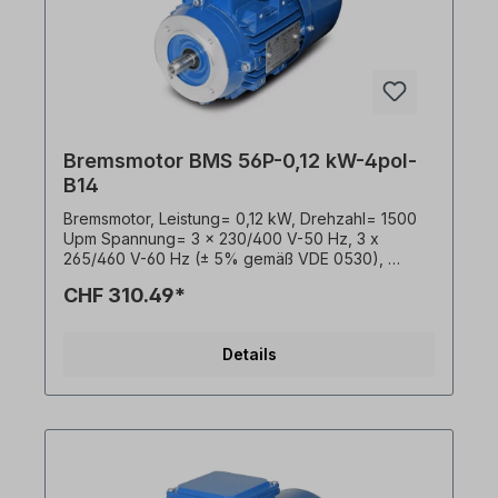
Bremsmotor BMS 56P-0,12 kW-4pol-
B14
Bremsmotor, Leistung= 0,12 kW, Drehzahl= 1500
Upm Spannung= 3 x 230/400 V-50 Hz, 3 x
265/460 V-60 Hz (± 5% gemäß VDE 0530),
Temperaturfühler= 3 x PTC-Kaltleiter, Schutzart:
CHF 310.49*
IP55, Bremse= 4 Nm 230V mit Gleichrichter.
Klemmkastenlage= oben (drehbar), Gehäuse=
Aluminiumdruckguss, Isolationsklasse= F (155°C),
Details
Welle= 9 x 20 mm, Kugellager= SKF, C&U oder
gleichwertig, Kühlung= Axiallüfter (Kunststoff),
Motorfüße= an- bzw. abschraubbar. Der
Elektromotor ist für den Frequenzumrichter-
Einsatz geeignet und entspricht der IEC 60034-
30:2008. Die Federdruckbremse bremst den
Elektromotor im stromlosen Zustand. Im Umrichter-