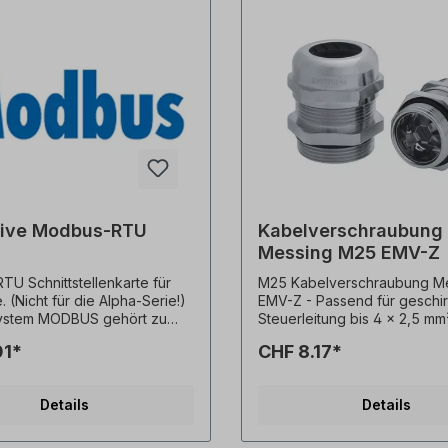
ive Modbus-RTU
Kabelverschraubung
Messing M25 EMV-Z
U Schnittstellenkarte für
M25 Kabelverschraubung Me
 (Nicht für die Alpha-Serie!)
EMV-Z - Passend für geschi
ystem MODBUS gehört zu
Steuerleitung bis 4 x 2,5 mm²
ie der Feldbusse. In der
Kabel mit einem Durchmesse
01*
CHF 8.17*
d das Netzwerk in linearer
mm bis 13 mm -
aufgebaut.Die maximale
Messingkabelverschraubung
tragungsrate auf einem
niederohmigem Schirmkonta
Details
Details
nn bis zu 115,2 kbit/s
Hochleitfähiger, flexibler EM
 Der Anschluss der
Kontaktfeder - Einfache Mo
tung erfolgt ausschließlich