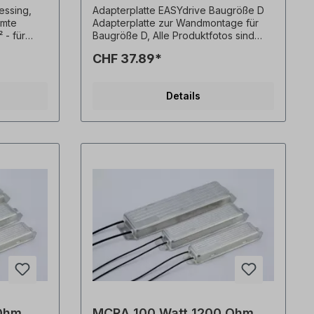
ssing,
Adapterplatte EASYdrive Baugröße D
rmte
Adapterplatte zur Wandmontage für
 - für
Baugröße D, Alle Produktfotos sind
r von 7
unverbindliche Beispiele! Technische
CHF 37.89*
Änderungen vorbehalten.
 mit
kt -
Details
V-
ntage
Ohm
MCRA 100 Watt 1200 Ohm