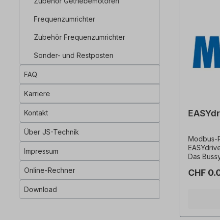
Zubehör Getriebemotoren
Frequenzumrichter
Zubehör Frequenzumrichter
Sonder- und Restposten
FAQ
Karriere
EASYdr
Kontakt
Über JS-Technik
Modbus-RT
EASYdrive.
Impressum
Das Buss
der Famil
Online-Rechner
CHF 0.
Regel wir
Struktur 
Download
Datenüber
MODBUS ka
betragen.
Feldbuslei