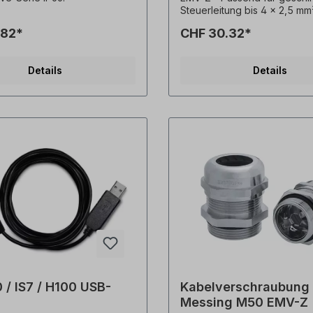
Steuerleitung bis 4 x 2,5 mm²
Kabel mit einem Durchmesse
.82*
CHF 30.32*
mm bis 13 mm -
Messingkabelverschraubung
niederohmigem Schirmkonta
Details
Details
Hochleitfähiger, flexibler EM
Kontaktfeder - Einfache Mo
 / IS7 / H100 USB-
Kabelverschraubung
Messing M50 EMV-Z