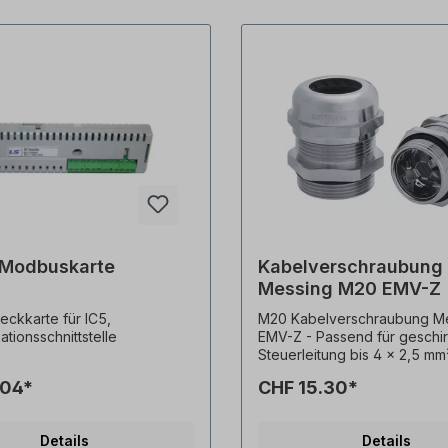
frontseitig angebrachte M12
buchse.Soll die
itung zu einem weiteren
r weitergeleitet werden, ist
n M12 T-Verteiler zu
n.Der Bus muss mit einem
swiderstand abgeschlossen
) ist Bestandteil des
s. Alle Produktfotos sind
liche Beispiele! Technische
en vorbehalten.
-Modbuskarte
Kabelverschraubung
Messing M20 EMV-Z
ckkarte für IC5,
M20 Kabelverschraubung Me
tionsschnittstelle
EMV-Z - Passend für geschi
Steuerleitung bis 4 x 2,5 mm²
Kabel mit einem Durchmesse
.04*
CHF 15.30*
mm bis 13 mm -
Messingkabelverschraubung
niederohmigem Schirmkonta
Details
Details
Hochleitfähiger, flexibler EM