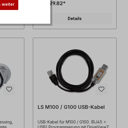
CHF 29.82*
& weiter
echnische
Details
LS M100 / G100 USB-Kabel
ssing,
USB-Kabel für M100 / G100. (RJ45 >
rmte
USB) Programmierung mit DriveView7