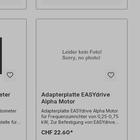
ntage
eter
Adapterplatte EASYdrive
Alpha Motor
ntiometer
Adapterplatte EASYdrive Alpha Motor
für Frequenzumrichter von 0,25-0,75
telle für
kW, Zur Befestigung von EASYdrive
äßig
Frequenzumrichtern an einen Motor.
CHF 22.60*
 ist als
Alle Produktfotos sind unverbindliche
Beispiele! Technische Änderungen