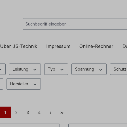
Über JS-Technik
Impressum
Online-Rechner
D
Leistung
Typ
Spannung
Schutz
Hersteller
1
2
3
4