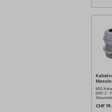
Kabelv
Messin
M32 Kabe
EMV-Z - P
Steuerleit
Kabel mit
CHF 19
mm bis 13
Messingk