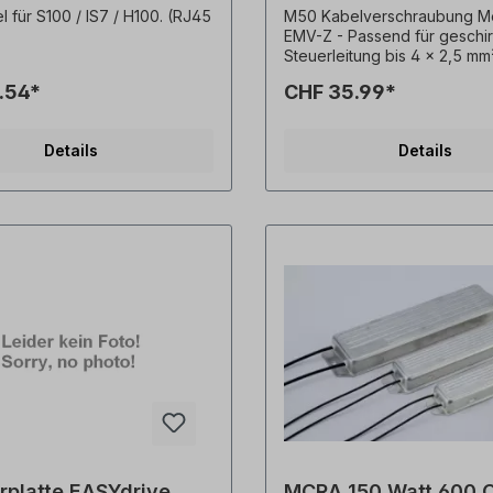
 für S100 / IS7 / H100. (RJ45
M50 Kabelverschraubung Me
EMV-Z - Passend für geschi
Steuerleitung bis 4 x 2,5 mm²
Kabel mit einem Durchmesse
.54*
CHF 35.99*
mm bis 13 mm -
Messingkabelverschraubung
niederohmigem Schirmkonta
Details
Details
Hochleitfähiger, flexibler EM
Kontaktfeder - Einfache Mo
rplatte EASYdrive
MCRA 150 Watt 600 