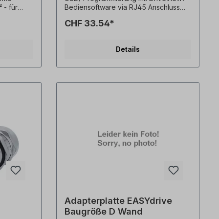
 - für
Bediensoftware via RJ45 Anschluss
r von 7
am M100 / G100. Bei M100 nur die
CHF 33.54*
Advanced Ausführung! Der M100 in
 mit
Standard Ausführung hat keine RJ45
kt -
Schnittstelle!
Details
V-
ntage
Adapterplatte EASYdrive
Baugröße D Wand