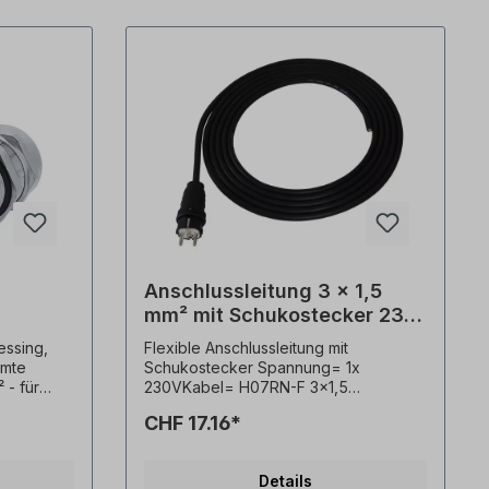
unverbindliche Beispiele! Technische
Änderungen vorbehalten.
Anschlussleitung 3 x 1,5
mm² mit Schukostecker 230
Volt
ssing,
Flexible Anschlussleitung mit
rmte
Schukostecker Spannung= 1x
 - für
230VKabel= H07RN-F 3x1,5
r von 7
mm²,Länge= 5 Meter (Abbildung nur
CHF 17.16*
Produktbeispiel)
 mit
kt -
Details
V-