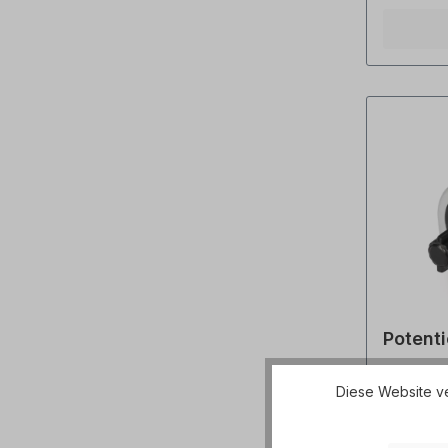
niederoh
Hochleitfä
Kontaktfe
Potent
Potentiom
Diese Website ve
Schaltsc
Dieses st
ist für d