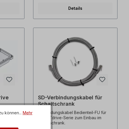
l des
vorbehalten.
Details
liche
rungen
rive
SD-Verbindungskabel für
Schaltschrank
pha Wand
Verbindungskabel Bedienteil-FU für
zu können...
Mehr
ichter von
SMARTdrive-Serie zum Einbau im
ung von
Schaltschrank.
rn an