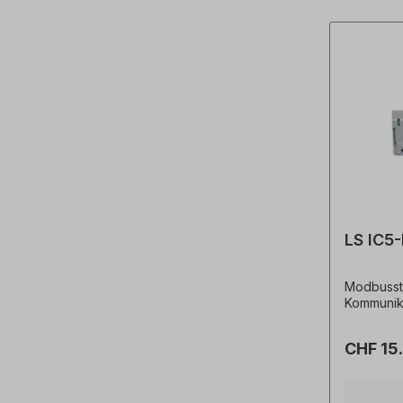
über die 
Anschluss
Feldbusle
Teilnehme
hierfür ei
verwende
Abschlus
werden. Die Schnittstellenkarte
(Interface
Umrichter
unverbind
Änderung
LS IC5
Modbusste
Kommunika
CHF 15