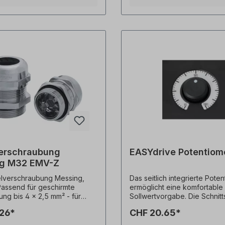
Kontaktfeder - Einfache Mo
erschraubung
EASYdrive Potentiom
g M32 EMV-Z
lverschraubung Messing,
Das seitlich integrierte Pote
assend für geschirmte
ermöglicht eine komfortable
ung bis 4 x 2,5 mm² - für
Sollwertvorgabe. Die Schnitts
 einem Durchmesser von 7
den Anschluss ist standardm
.26*
CHF 20.65*
 mm -
vorhanden. Das Potentiometer
abelverschraubung mit
Zubehör erhältlich. -Das