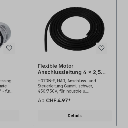
Flexible Motor-
Anschlussleitung 4 x 2,5
mm²
ssing,
H07RN-F, HAR, Anschluss- und
rmte
Steuerleitung Gummi, schwer,
 - für
450/750V, für Industrie u.
r von 7
Landwirtschaft, Klasse 5/flexibel,
Ab
CHF 4.97*
-25°C bis +60°C, ölbeständig,
 mit
flammwidrig. Bitte wählen Sie die
kt -
Kabellänge aus. Die Kabel werden
Details
V-
nach Kundenauftrag gefertigt. Ein
ntage
Rücktritt oder Widerruf vom Kauf ist
ausgeschlossen!Alle Produktfotos sind