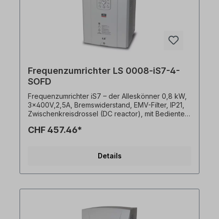
Frequenzumrichter LS 0008-iS7-4-
SOFD
Frequenzumrichter iS7 – der Alleskönner 0,8 kW,
3x400V,2,5A, Bremswiderstand, EMV-Filter, IP21,
Zwischenkreisdrossel (DC reactor), mit Bedienteil.
● Konstantes Drehmoment / Variables Drehmoment
CHF 457.46*
für Normallast und Schwerlastbetrieb● U/f und U/f
PG Steuerung, Sensorlose Vektorsteuerung,
Vektorsteuerung mit Sensor auswählbar● 150
Details
MIPS Hochgeschwindigkeits-DSP●
Ausgezeichnete Leistungen und erweiterte
Funktionen: Droop-Steuerung (Drehmoment-
Regelung) KEB-Schutz (Kinetic Energy Buffering:
Speicherung von kinetischer Energie) Ride
Through-Schutz (Verzögerung von
Unterspannungsauslösung) Under Load Trip-