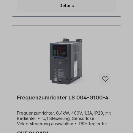
via RJ45-Port - Standard-IO: 3x DI, 1x DO, 1x AI (0-
Details
10V), 1x AO (0-10V) - Brems-Chopper bei 1.5kW
und 2.2kW Ausführung - Überlastfähigkeit 150 %
für 1 min - Programmierung mit DriveView9
Bediensoftware via RJ45 Anschluss am M100 (nur
Advanced! Die Standardausführung hat keine
RJ45 Schnittstelle! Bitte Ausführung wählen.)
Auszug aus spez. Funktionen: -
Gleichstrombremsung - Jog Betrieb - 3-Draht
Betrieb - Dwell Betrieb (Verweilzeitbetrieb) -
Schlupfkompensation - PID-Regelung -
Energiesparbetrieb - Speed search -
Automatischer Wiederanlauf 2,2
kW Frequenzumrichter, 230V, kurzfristig lieferbar!
Frequenzumrichter LS 004-G100-4
Frequenzumrichter, 0,4kW, 400V, 1,3A, IP20, mit
Bedienteil • U/f Steuerung, Sensorlose
Vektorsteuerung auswählbar • PID-Regler für
erweiterte Prozeßsteuerung • Hohes