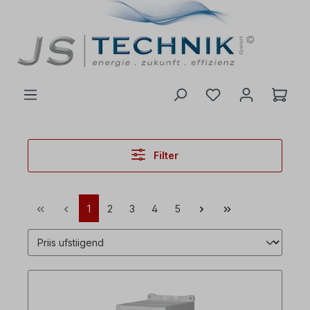
inhalt springen
Filter
1
2
3
4
5