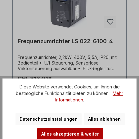
Autotuning • Integrierte Kommunikation RS485 (LS
Bus / Modbus RTU) mit RJ45 • Lüfter mit On/Off-
Steuerung, leicht auswechselbar
Frequenzumrichter LS 022-G100-4
Frequenzumrichter, 2,2kW, 400V, 5,5A, IP20, mit
Bedienteil • U/f Steuerung, Sensorlose
Vektorsteuerung auswählbar • PID-Regler für
erweiterte Prozeßsteuerung • Hohes
CHF 313.02*
Drehmoment im gesamten Motordrehzahlbereich
• 0,1-400Hz Ausgangsfrequenz• 1-15kHz
Diese Website verwendet Cookies, um Ihnen die
Taktfrequenz • Eingangsspannungsbereich -15%
bestmögliche Funktionalität bieten zu können...
Mehr
Details
bis +10% • Fehlerregister: letzte 5 Fehler •
Informationen
.
Analogeingang 0 bis +10Vdc / -10 bis +10Vdc •
150% Drehmoment bei 0,5Hz • Schutzart IP20 ,
UL Typ 1 (Optional) • Drehmomentverstärkung
(Boost) manuell/automatisch • Eingangssignal
Datenschutzeinstellungen
Alles ablehnen
PNP/NPN auswählbar • Steuerung und
Parametereinstellung für einen zweiten Motor •
Alles akzeptieren & weiter
Transistor zum dynamischen Bremsen