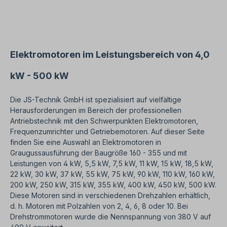
Einsatz und für beide Drehrichtungen geeignet.
Gemäß VDE 0105 bzw. IEC 364 sind alle Arbeiten
am Elektroantrieb nur von qualifiziertem
Fachpersonal durchzuführen. Bei Modifikationen
oder Sonderausführungen bitte Anfrage
zusenden. Alle Produktfotos sind unverbindliche
Elektromotoren im Leistungsbereich von 4,0
Beispiele! Technische Änderungen vorbehalten.
kW - 500 kW
Die JS-Technik GmbH ist spezialisiert auf vielfältige
Herausforderungen im Bereich der professionellen
Antriebstechnik mit den Schwerpunkten Elektromotoren,
Frequenzumrichter und Getriebemotoren. Auf dieser Seite
finden Sie eine Auswahl an Elektromotoren in
Graugussausführung der Baugröße 160 - 355 und mit
Leistungen von 4 kW, 5,5 kW, 7,5 kW, 11 kW, 15 kW, 18,5 kW,
22 kW, 30 kW, 37 kW, 55 kW, 75 kW, 90 kW, 110 kW, 160 kW,
200 kW, 250 kW, 315 kW, 355 kW, 400 kW, 450 kW, 500 kW.
Diese Motoren sind in verschiedenen Drehzahlen erhältlich,
d. h. Motoren mit Polzahlen von 2, 4, 6, 8 oder 10. Bei
Drehstrommotoren wurde die Nennspannung von 380 V auf