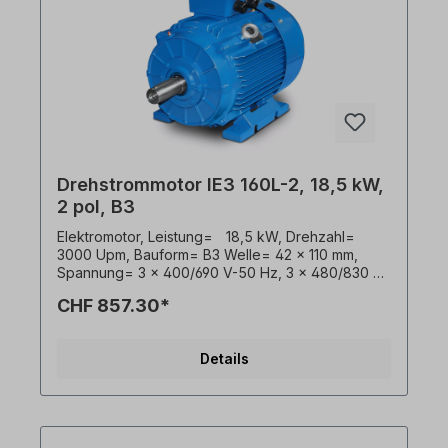
Drehstrommotor IE3 160L-2, 18,5 kW,
2 pol, B3
Elektromotor, Leistung=ﾠ18,5 kW, Drehzahl=
3000 Upm, Bauform= B3 Welle= 42 x 110 mm,
Spannung= 3 x 400/690 V-50 Hz, 3 x 480/830 V-
60 Hz (± 5% gemäß VDE 0530), Frequenz=
CHF 857.30*
50/60 Hertz. Effizienzklasse= IE3, Wirkungsgrad=
92,4%, Lackierung= RAL 5010 (Enzianblau),
Schutzart= IP55, Temperaturfühler= 3 x PTC-
Details
Kaltleiter, Betriebsart= S1- 100% ED,
Klemmkastenlage= oben, Gehäuse= Grauguss,
Isolationsklasse= F (155°C), Kugellager= SKF
oder gleichwertig, Kühlung= Axiallüfter
(Kunststoff), Motorfüße= Schraubbar (wenn