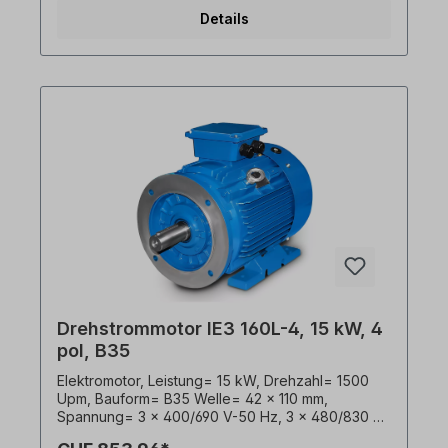
Schutzart= IP55, Temperaturfühler= 3 x PTC-
Details
Kaltleiter, Betriebsart= S1- 100% ED,
Klemmkastenlage= oben, Gehäuse= Grauguss,
Isolationsklasse= F (155°C), Kugellager= SKF
oder gleichwertig, Kühlung= Axiallüfter
(Kunststoff), Motorfüße= Schraubbar (wenn
vorhanden). Die Motor- Lagerung ist für den
Kupplungsbetrieb ausgelegt. Bei Riemenantrieb
empfehlen wir verstärkte Zylinderrollenlager Der
Elektromotor ist für den Frequenzumrichter-
Einsatz und für beide Drehrichtungen geeignet.
Gemäß VDE 0105 bzw. IEC 364 sind alle Arbeiten
am Elektroantrieb nur von qualifiziertem
Fachpersonal durchzuführen. Bei Modifikationen
oder Sonderausführungen bitte Anfrage
zusenden. Alle Produktfotos sind unverbindliche
Beispiele! Technische Änderungen vorbehalten.
Drehstrommotor IE3 160L-4, 15 kW, 4
pol, B35
Elektromotor, Leistung= 15 kW, Drehzahl= 1500
Upm, Bauform= B35 Welle= 42 x 110 mm,
Spannung= 3 x 400/690 V-50 Hz, 3 x 480/830 V-
60 Hz (± 5% gemäß VDE 0530), Frequenz=