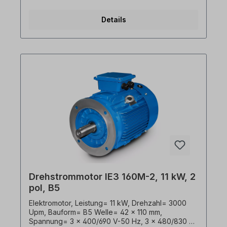
91,2%, Lackierung= RAL 5010 (Enzianblau),
Schutzart= IP55, Temperaturfühler= 3 x PTC-
Details
Kaltleiter, Gewicht= 109,0 kg, Betriebsart= S1-
100% ED, Klemmkastenlage= oben, Gehäuse=
Grauguss, Isolationsklasse= F (155°C),
Kugellager= SKF oder gleichwertig, Kühlung=
Axiallüfter (Kunststoff), Motorfüße= Schraubbar
(wenn vorhanden). Die Motor- Lagerung ist für
den Kupplungsbetrieb ausgelegt. Bei
Riemenantrieb empfehlen wir verstärkte
Zylinderrollenlager Der Elektromotor ist für den
Frequenzumrichter- Einsatz und für beide
Drehrichtungen geeignet. Gemäß VDE 0105 bzw.
IEC 364 sind alle Arbeiten am Elektroantrieb nur
von qualifiziertem Fachpersonal durchzuführen.
Bei Modifikationen oder Sonderausführungen
bitte Anfrage zusenden. Alle Produktfotos sind
unverbindliche Beispiele! Technische Änderungen
vorbehalten.
Drehstrommotor IE3 160M-2, 11 kW, 2
pol, B5
Elektromotor, Leistung= 11 kW, Drehzahl= 3000
Upm, Bauform= B5 Welle= 42 x 110 mm,
Spannung= 3 x 400/690 V-50 Hz, 3 x 480/830 V-