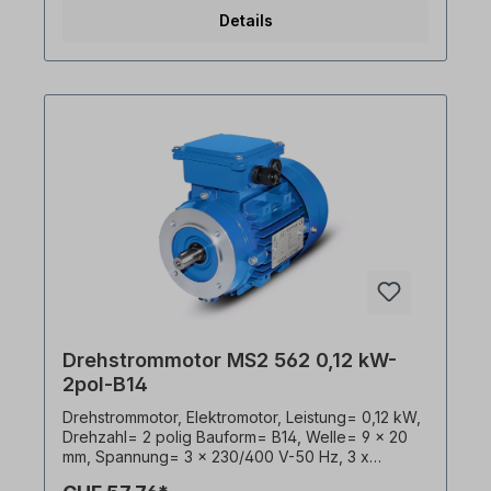
77,1 %. Lackierung= RAL 5010 (Enzianblau),
Details
Schutzart= IP55, Temperaturfühler= 3 x PTC-
Kaltleiter, Gewicht= 7,5 Kg, Klemmkastenlage=
oben (drehbar), Kabelverschraubungen= 1 x M20,
1 x M16, Gehäuse= Aluminiumdruckguss,
Isolationsklasse= F (155°C), Kugellager= SKF,
C&U, o. gleichwertig, Kühlung= Axiallüfter
(Kunststoff), Motorfüße= anschraubbar bzw.
abschraubbar. Der Elektromotor ist für den
Frequenzumrichter- Einsatz und für beide
Drehrichtungen geeignet. Gemäß VDE 0105 bzw.
IEC 364 sind alle Arbeiten am Elektroantrieb nur
von qualifiziertem Fachpersonal durchzuführen.
Bei Modifikationen oder Sonderausführungen
bitte Anfrage zusenden. Hilfreiche Tipps zu
Elektromotoren sind im FAQ-Bereich zu finden.
Alle Produktfotos sind unverbindliche
Beispiele!Technische Änderungen vorbehalten.
Drehstrommotor MS2 562 0,12 kW-
2pol-B14
Drehstrommotor, Elektromotor, Leistung= 0,12 kW,
Drehzahl= 2 polig Bauform= B14, Welle= 9 x 20
mm, Spannung= 3 x 230/400 V-50 Hz, 3 x
265/460 V-60 Hz (± 5% gemäß VDE 0530),