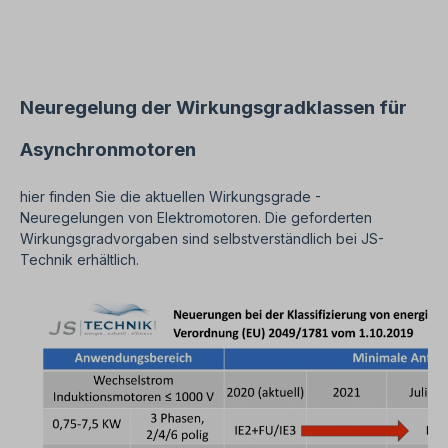
IEC 364 sind alle Arbeiten am Elektroantrieb nur
von qualifiziertem Fachpersonal durchzuführen.
Bei Modifikationen oder Sonderausführungen
bitte Anfrage zusenden. Hilfreiche Tipps zu
Elektromotoren sind im FAQ-Bereich zu finden.
Alle Produktfotos sind unverbindliche
Neuregelung der Wirkungsgradklassen für
Beispiele!Technische Änderungen vorbehalten.
Asynchronmotoren
hier finden Sie die aktuellen Wirkungsgrade -
Neuregelungen von Elektromotoren. Die geforderten
Wirkungsgradvorgaben sind selbstverständlich bei JS-
Technik erhältlich.