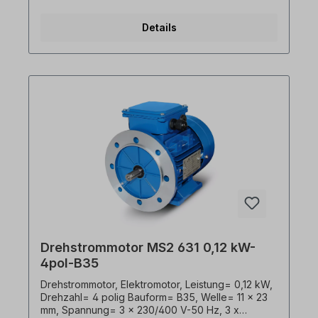
Wirkungsgrad= 59,1 %. Lackierung= RAL 5010
(Enzianblau), Schutzart= IP55, Temperaturfühler=
Details
3 x PTC-Kaltleiter, Gewicht= 3,7 Kg,
Klemmkastenlage= oben (drehbar),
Kabelverschraubungen= 2 x M16, Gehäuse=
Aluminiumdruckguss, Isolationsklasse= F (155°C),
Kugellager= SKF, C&U, o. gleichwertig, Kühlung=
Axiallüfter (Kunststoff), Motorfüße= anschraubbar
bzw. abschraubbar. Der Elektromotor ist für den
Frequenzumrichter- Einsatz und für beide
Drehrichtungen geeignet. Gemäß VDE 0105 bzw.
IEC 364 sind alle Arbeiten am Elektroantrieb nur
von qualifiziertem Fachpersonal durchzuführen.
Bei Modifikationen oder Sonderausführungen
bitte Anfrage zusenden. Hilfreiche Tipps zu
Elektromotoren sind im FAQ-Bereich zu finden.
Alle Produktfotos sind unverbindliche
Beispiele!Technische Änderungen vorbehalten.
Drehstrommotor MS2 631 0,12 kW-
4pol-B35
Drehstrommotor, Elektromotor, Leistung= 0,12 kW,
Drehzahl= 4 polig Bauform= B35, Welle= 11 x 23
mm, Spannung= 3 x 230/400 V-50 Hz, 3 x