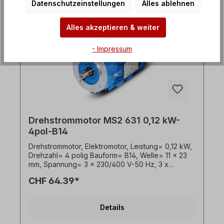
Kugellager= SKF, C&U, o. gleichwertig, Kühlung=
Datenschutzeinstellungen
Alles ablehnen
Axiallüfter (Kunststoff), Motorfüße= anschraubbar
bzw. abschraubbar. Der Elektromotor ist für den
Alles akzeptieren & weiter
Frequenzumrichter- Einsatz und für beide
Drehrichtungen geeignet. Gemäß VDE 0105 bzw.
IEC 364 sind alle Arbeiten am Elektroantrieb nur
- Impressum
von qualifiziertem Fachpersonal durchzuführen.
Bei Modifikationen oder Sonderausführungen
bitte Anfrage zusenden. Hilfreiche Tipps zu
Elektromotoren sind im FAQ-Bereich zu finden.
Alle Produktfotos sind unverbindliche
Beispiele!Technische Änderungen vorbehalten.
Drehstrommotor MS2 631 0,12 kW-
4pol-B14
Drehstrommotor, Elektromotor, Leistung= 0,12 kW,
Drehzahl= 4 polig Bauform= B14, Welle= 11 x 23
mm, Spannung= 3 x 230/400 V-50 Hz, 3 x
265/460 V-60 Hz (± 5% gemäß VDE 0530),
CHF 64.39*
Frequenz= 50/60 Hertz, Effizienzklasse= IE2,
Wirkungsgrad= 59,1 %. Lackierung= RAL 5010
(Enzianblau), Schutzart= IP55, Temperaturfühler=
Details
3 x PTC-Kaltleiter, Gewicht= 3,7 Kg,
Klemmkastenlage= oben (drehbar),