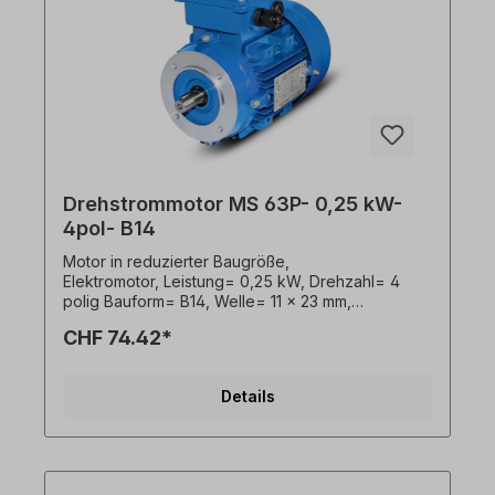
Drehstrommotor MS 63P- 0,25 kW-
4pol- B14
Motor in reduzierter Baugröße,
Elektromotor, Leistung= 0,25 kW, Drehzahl= 4
polig Bauform= B14, Welle= 11 x 23 mm,
Spannung= 3 x 230/400 V-50 Hz, 3 x 265/460 V-
CHF 74.42*
60 Hz (± 5% gemäß VDE 0530), Frequenz=
50/60 Hertz, Effizienzklasse= IE2, Wirkungsgrad=
68,5 %. Lackierung= RAL 5010 (Enzianblau),
Details
Schutzart= IP55, Temperaturfühler= 3 x PTC-
Kaltleiter, Gewicht= 5,0 Kg, Klemmkastenlage=
oben (drehbar), Kabelverschraubungen= 2 x M16,
Gehäuse= Aluminiumdruckguss, Isolationsklasse=
F (155°C), Kugellager= SKF, C&U, o. gleichwertig,