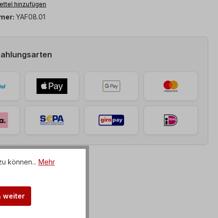
ttel hinzufügen
mer:
YAF08.01
Zahlungsarten
zu können...
Mehr
& weiter