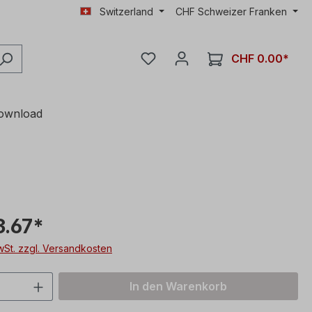
Switzerland
CHF
Schweizer Franken
CHF 0.00*
ownload
3.67*
MwSt. zzgl. Versandkosten
 Anzahl: Gib den gewünschten Wert ein 
In den Warenkorb